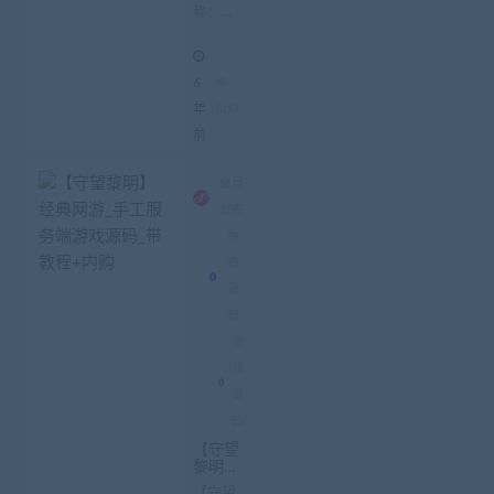
称：
手工服
务端
【战姬
+教程
物语
+运营
6
后台
H5】卡
通游戏
年
800
手工服
前
务端 教
程 运营
会员
后台 资
发布
源文字
免
介绍：
费
【战
源
姬...
码
游
戏
源
码
【守望
黎明】
经典网
【守望