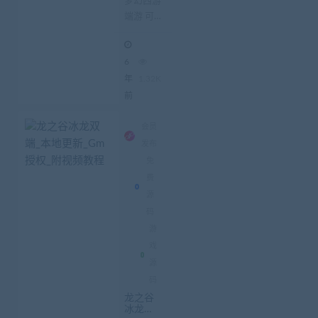
梦幻西游
可联网
端游 可
服务端
+客户端
单机可联
附带架
网 服务
设教程
6
端 客户
端 附带
年
1.32K
架设教程
前
会员
发布
免
费
源
码
游
戏
源
码
龙之谷
冰龙双