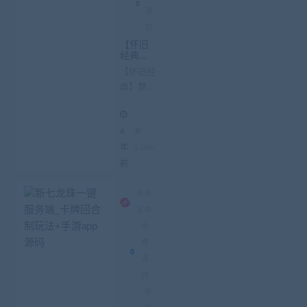
源
码
【怀旧
经典】
梦幻西
【怀旧经
游端游
典】梦幻
下载 _复
古仿官
西游端游
方梦幻
下载 _复
西游源
6
码下载
古仿官方
梦幻西游
年
1.08K
源码下载
前
据说复古
仿官方梦
会员
幻西游[...
发布
免
费
源
码
游