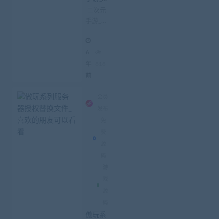
灵契_附
二次元
源码教
手游_妖
程
灵契_附
源码教
6
程 最开
始接触
年
818
妖灵契
前
的时候
是因为
会员
某个测
发布
试体
免
验，说
费
句实
源
话...
码
游
戏
源
码
傲玩系