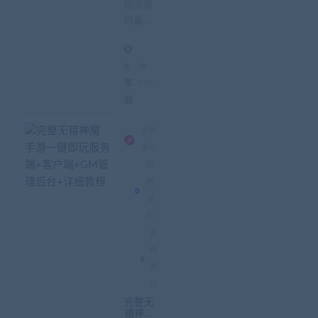
之心20
网游源
20终结
码霸王
版VM
虚拟机_
之心
一键安
2020终
装客户
6
端_GM
结版VM
工具带
虚拟机_
年
759
安装视
一键安
前
频
装客户
端_GM
会员
工具带
发布
安装视
免
频
费
源
码
游
戏
源
码
完整无
错神魔