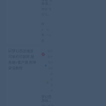
神说-生
命法典
最终版_
神说-生
单机网
命法典
游
最终版_
单机网
6
游 游戏
名称：
年
752
神说-生
前
命法典
游戏安
会员
装：免
发布
安装，
免费
解压即
源码
玩!...
游
戏
源
码
梦幻西
游端游
可单机