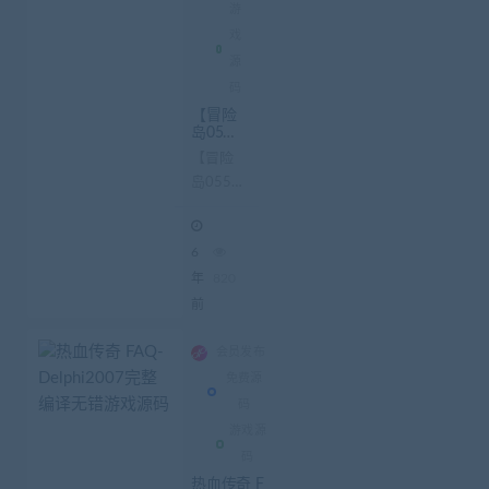
游
戏
源
码
【冒险
岛055
国际G
【冒险
M版】
岛055
一键即
玩端+G
国际
M包
GM
+功能
6
完整无
版】一
错+免
键即玩
年
820
虚拟机
端 GM
前
+无需
架设
包 功能
+无需
完整无
会员发布
虚拟网
错 免虚
卡
免费源
拟机 无
码
需架设
游戏源
无需...
码
热血传奇 F