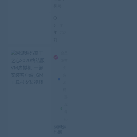
键安装_
机蜀山
完整商
城源码
新传_一
下载_开
键安装_
放到16
6
9级
完整商
城源码
年
702
下载_开
前
放到
169级
会员
网游单
发布
机蜀山
免
新传版
费
本介...
源
码
游
戏
源
码
网游源
码霸王