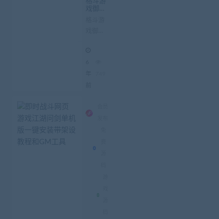
格斗游
戏御剑
传奇手
格斗游
游架设
戏御剑
手工端
架设
传奇手
+服务
游架设
端外网
6
教程
手工端
+视频
架设 服
年
749
教程源
务端外
前
码下载
网教程
视频教
会员
程源码
发布
下载 服
免
务器推
费
存2H...
源
码
游
戏
源
码