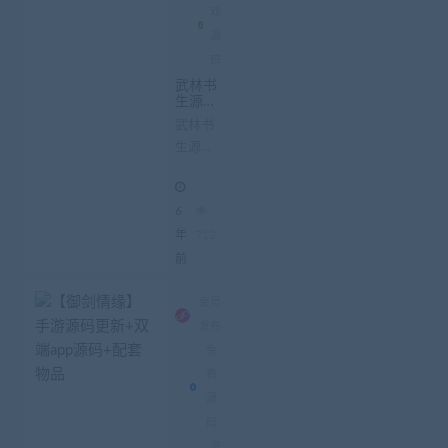
戏
源
码
武林书
生源码
带教程
武林书
+GM工
生源码
具带补
丁
带教程
GM工
6
具带补
丁 1.补
年
712
丁放的
前
地方图
里有，
会员
只有一
发布
个数据
免
文件需
费
要放
源
到...
码
游