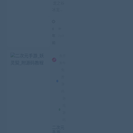
端_本地
龙之谷
更新_G
冰龙双
m授权_
附视频
端_本地
教程
更新
6
_Gm授
权_附安
年
769
装教程
前
把mz这
个文件
会员
放到 服
发布
务器bin
免
文...
费
源
码
游
戏
源
码
二次元
手游_妖