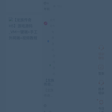
6
动抢单系统
783
年前
源码 源码开
源 源码介
加
会员
绍： 平台...
盟
发布
商
QQ
免
群
费
仅
源
限
加
码
盟
培训
游
本
微信
戏
站
创
源
业
签到
码
者
【龙族
入
传奇H
群，
5】游
技术
入
【龙族
戏源码_
培训
群
传奇
VM一
前
键端
H5】游
先
+手工
戏源码
咨
外网端
今日
6