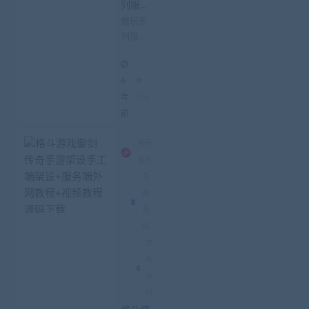
列服务
器授权
傲玩系
替换文
列服务
件_喜欢
的朋友
器授权
可以看
替换文
看
6
件_喜欢
的朋友
年
758
可以看
前
看 这两
天发了
会员
不少傲
发布
玩了，
免
针对于
费
不知道
源
服...
码
游
戏
源
码