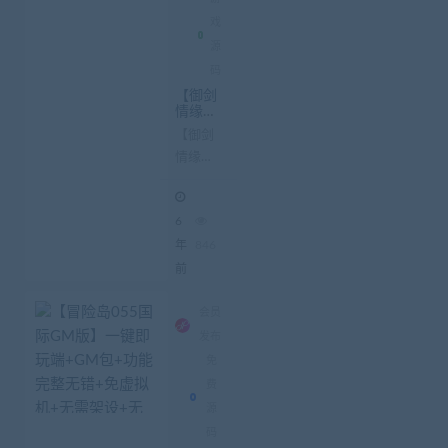
戏
源
码
【御剑
情缘】
手游源
【御剑
码更新
情缘】
+双端a
pp源码
手游源
+配套
码更新
物品
6
双端app
源码 配
年
846
套物品
前
手游源
码【御
会员
剑情
发布
缘】御
免
剑
费
367M...
源
码