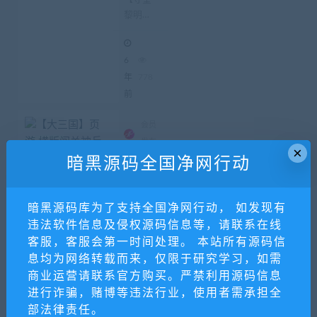
游_手工
黎明】
服务端
游戏源
经典网
码_带教
游_手工
程+内
6
购
服务端
游戏源
年
778
码_带教
前
程 内购
会员
发布
×
免
暗黑源码全国净网行动
费
源
暗黑源码库为了支持全国净网行动， 如发现有
码
违法软件信息及侵权源码信息等，请联系在线
游
客服，客服会第一时间处理。 本站所有源码信
戏
息均为网络转载而来，仅限于研究学习，如需
源
商业运营请联系官方购买。严禁利用源码信息
码
进行诈骗，赌博等违法行业，使用者需承担全
【大三
国】页
部法律责任。