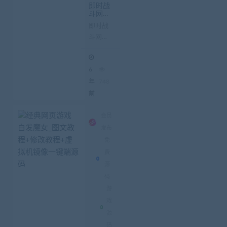
即时战
斗网页
游戏江
即时战
湖问剑
斗网页
单机版
一键安
游戏江
装带架
湖问剑
设教程
6
和GM
单机版
工具
一键安
年
748
装带架
前
设教程
和GM
会员
工具 游
发布
戏名
免
称：网
费
页游戏
源
江湖
码
问...
游
戏
源
码