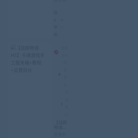
乐水果
设视频
教程+安
机-带注
装环境
册机 架
win200
6
3+iis6.0
设视频教
+sql200
程 安装
年
877
8r2+net
环境
前
4.0
win2003
iis6.0
会员
sq...
发布
免
费
源
码
游
戏
源
码
【战姬
物语H
5】卡
资源名
通游戏