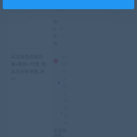
游 横版
页游
闯关神
【大三
兵宝甲
副本
国】横
+启动_
版闯关
修改教
6
程
神兵宝
甲副本
年
713
启动_修
前
改教程
会员
发布
免
费
源
码
游
戏
源
码
灵珑西
游版双