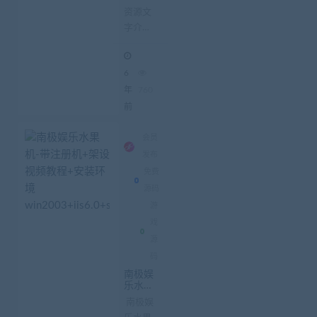
手游一
资源文
键即玩
字介
服务端
+客户
绍：完
端+GM
整无错
管理后
6
台+详
神魔手
细教程
游一键
年
760
即玩服
前
务端 客
户端
会员
GM管
发布
理后台
免费
详细教
源码
程
游
戏
源
码
南极娱
乐水果
机-带注
南极娱
册机+架