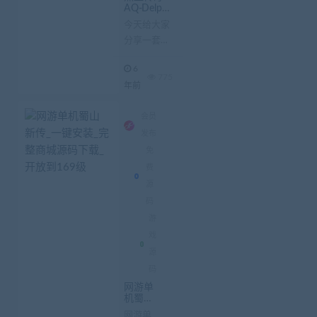
AQ-Delphi
2007完整
今天给大家
编译无错游
分享一套端
戏源码
游源码，传
6
奇 FAQ-
775
年前
Delphi2007
完整编译无
会员
错！ 文章
来...
发布
免
费
源
码
游
戏
源
码
网游单
机蜀山
新传_一
网游单