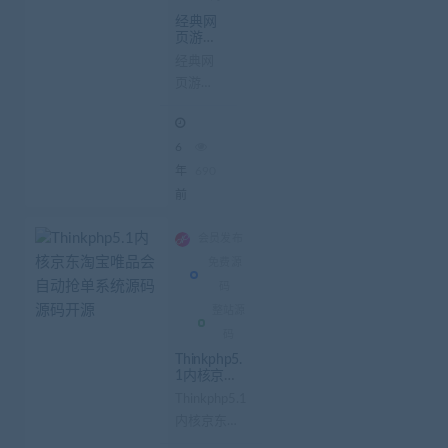
经典网
页游戏
白发魔
经典网
女_图文
页游戏
教程
+修改
白发魔
教程
女_图文
+虚拟
6
机镜像
教程 修
一键端
改教程
年
690
源码
虚拟机
前
镜像一
键端源
会员发布
码 网页
免费源
游戏白
码
发魔女_
整站源
虚...
码
Thinkphp5.
1内核京东
在
淘宝唯品会
Thinkphp5.1
线
自动抢单系
内核京东淘
客
统源码 源
码开源
服
宝唯品会自