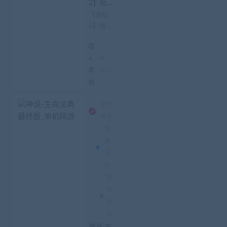
2】低
调版仿
【诛仙
官方特
2】低调
色端，
带GM
版仿官
工具
方特色
6
端，带
GM工
年
701
具 这款
前
端游源
码还是
会员
不错的
发布
喜欢的
免
下载
费
下。
源
码
游
戏
源
码