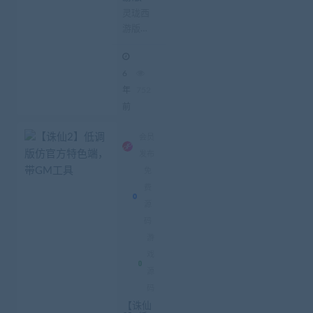
端+教
灵珑西
程+代
游版双
理_物品
后台新
端 教程
地图_新
代理_物
UI
6
品后台
新地图_
年
752
新UI
前
【我叫
MT3】
会员
灵珑西
发布
游版 双
免
端 ...
费
源
码
游
戏
源
码
【诛仙