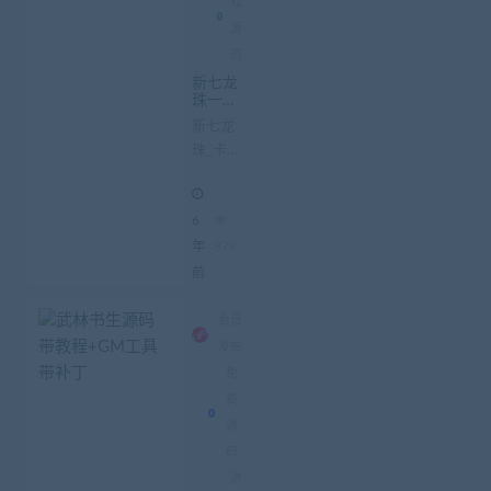
戏
源
码
新七龙
珠一键
服务端_
新七龙
卡牌回
珠_卡牌
合制玩
法+手
回合制
游app
玩法_一
源码
6
键服务
端 手游
年
879
app源码
前
原汁原
味的七
会员
龙珠风
发布
格，卡
免
牌回
费
合...
源
码
游