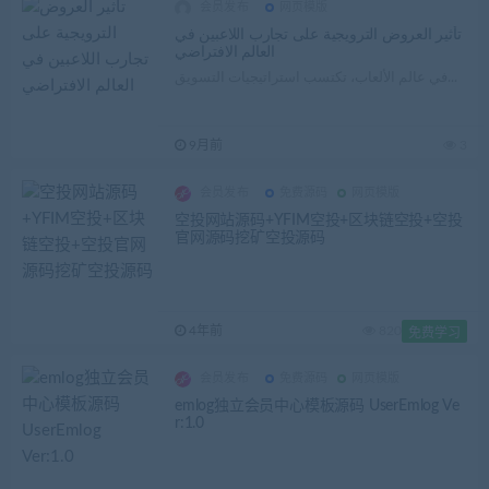
会员发布
网页模版
تأثير العروض الترويجية على تجارب اللاعبين في
العالم الافتراضي
في عالم الألعاب، تكتسب استراتيجيات التسويق...
9月前
3
会员发布
免费源码
网页模版
空投网站源码+YFIM空投+区块链空投+空投
官网源码挖矿空投源码
4年前
820
免费学习
会员发布
免费源码
网页模版
emlog独立会员中心模板源码 UserEmlog Ve
r:1.0