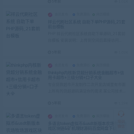
5年前
1.01K
会员发布
免费源码
网页模版
祥云代刷社区系统 自助下单PHP源码_21套
前台模板
PHP 祥云代刷社区系统自助下单源码_21套前
在
台模板 安装说明：上传到空间后直接访问...
线
客
5年前
1.02K
服
会员发布
免费源码
网页模版
thinkphp内核新贷超分销系统金融超市+信
用卡超市+三级分销+口子大全
加
盟
专业贷款超市开发制作二次开发店铺里有市面
商
上所有的贷超源码满足你的需求 某公司技术团
QQ
队...
群
5年前
1.29K
仅
限
加
会员发布
免费源码
网页模版
盟
培训
多语言token虚拟币&usdt新版本农场牧场游
本
微信
戏区块链&矿机理财源码百度网盘下载
站