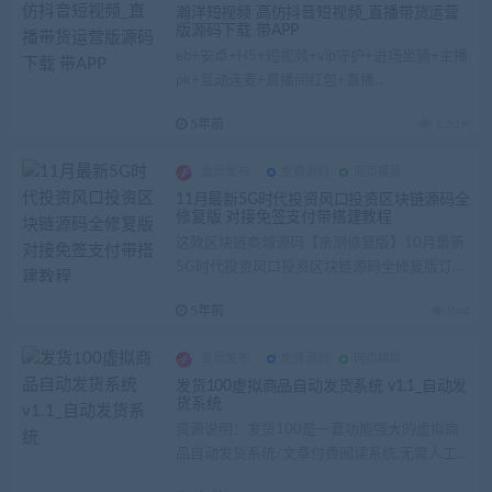
瀚洋短视频 高仿抖音短视频_直播带货运营
版源码下载 带APP
eb+安卓+H5+短视频+vip守护+进场坐骑+主播
pk+互动连麦+直播间红包+直播...
5年前
1.51K
会员发布
免费源码
网页模版
11月最新5G时代投资风口投资区块链源码全
修复版 对接免签支付带搭建教程
这款区块链商城源码【亲测修复版】10月最新
5G时代投资风口投资区块链源码全修复版订
制...
5年前
944
会员发布
免费源码
网页模版
发货100虚拟商品自动发货系统 v1.1_自动发
货系统
资源说明：发货100是一套功能强大的虚拟商
品自动发货系统/文章付费阅读系统,无需人工...