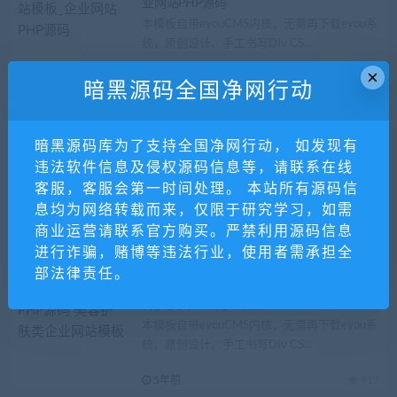
业网站PHP源码
本模板自带eyouCMS内核，无需再下载eyou系
统，原创设计、手工书写DIv CS...
×
5年前
916
暗黑源码全国净网行动
会员发布
免费源码
网页模版
易优CMS_建材建筑装修类网站PHP源码 装
暗黑源码库为了支持全国净网行动， 如发现有
修材料类企业网站模板
违法软件信息及侵权源码信息等，请联系在线
本模板自带eyouCMS内核，无需再下载eyou系
客服，客服会第一时间处理。 本站所有源码信
统，原创设计、手工书写DIv CS...
息均为网络转载而来，仅限于研究学习，如需
商业运营请联系官方购买。严禁利用源码信息
5年前
875
进行诈骗，赌博等违法行业，使用者需承担全
会员发布
免费源码
网页模版
部法律责任。
易优CMS_美容化妆减肥类网站PHP源码 美
容护肤类企业网站模板
本模板自带eyouCMS内核，无需再下载eyou系
统，原创设计、手工书写DIv CS...
5年前
917