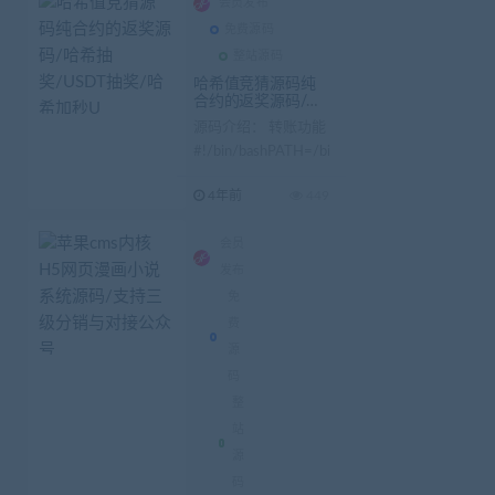
分享下
会员发布
载页引
免费源码
流导航
整站源码
网站源
哈希值竞猜源码纯
码带后
合约的返奖源码/哈
希抽奖/USDT抽奖/
台版...
源码介绍： 转账功能
哈希加秒U
#!/bin/bashPATH=/bin:/sbin:/usr/...
4年前
449
会员
发布
免
费
源
码
整
站
源
码