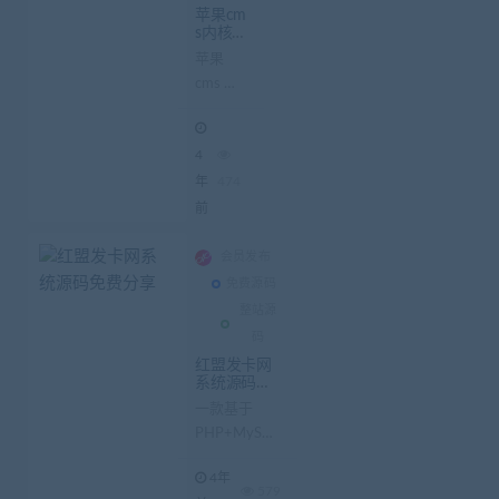
苹果cm
s内核H
5网页
苹果
漫画小
cms 内
说系统
源码/支
核 H5
持三级
网页漫
分销与
4
对接公
画小说
众号
系统源
年
474
码，支
前
持对接
公众
会员发布
号、支
免费源码
持三级
整站源
分销，
码
评
红盟发卡网
论、...
系统源码免
费分享
一款基于
PHP+MySQL
开发的虚拟
4年
商品发卡系
579