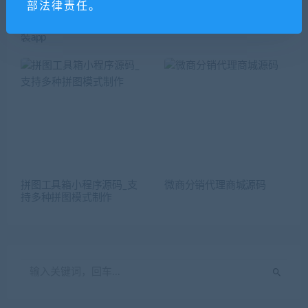
部法律责任。
勇士人才招聘系统5.2.6商
小程序 莫奈家居装修装饰
业版带所有26个软件可封
网源码2.1.2开源
裝app
拼图工具箱小程序源码_支
微商分销代理商城源码
持多种拼图模式制作