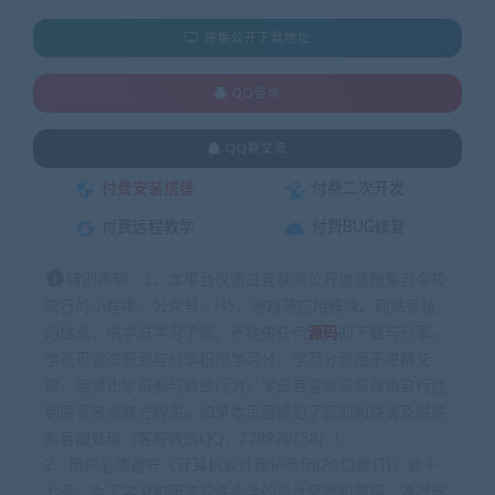
搜集公开下载地址
QQ咨询
QQ群交流
付费安装搭建
付费二次开发
付费远程教学
付费BUG修复
特别声明：1、本平台仅通过互联网公开信息搜集当今较
流行的小程序、公众号、H5、游戏等应用模块、网站系统
的信息，供学员学习了解，不提供任何
源码
的下载与分享。
学员可通过签到与分享积攒学习分，学习分可用于进群交
流，但禁止学员参与商业行为，学员若喜欢该资源请自行找
到原著者或官方购买。如果本页面侵犯了您的利益请及时联
系客服处理（客服微信QQ：778970758）！
2、用户必须遵守《计算机软件保护条例(2013修订)》第十
七条：为了学习和研究软件内含的设计思想和原理，通过安