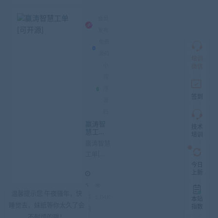
商
片、公告
QQ
组件、全
会员
群
部...
发布
仅
限
免费
加
源码
盟
培训
小
本
微信
站
程
创
序
业
签到
源
者
入
码
群，
赢涛智
技术
入
慧工单
培训
群
[可开源]
赢涛智慧
前
先
工单[可
咨
开源] 赢
今日
询
上新
涛智慧工
客
5
单[可开
服，
温馨提示您 午夜骚年，快
源] 赢涛
年
1.04K
非
本站
睡觉去，妹纸等你太久了会
加
指数
智慧工单
前
盟
不耐烦的哦！