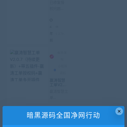
2.2.3+带
已修复授
六插件-
权问题，
全插件
（持续
1：进入
更新）
后台提示
4
盗版问题
–已修复
年
1.27K
—-2：进
前
入手机端
首页提示
会员发
错误–已
布
修...
小程序
源码
赢涛智慧
工单V2.0.
7（持续更
赢涛智慧工
新）+带五
单
插件-赢涛
工单授权
V2.0.7（持
码+赢涛工
×
续更新）
单多开插
暗黑源码全国净网行动
5
件+赢涛电
+带五插件-
子签名+赢
赢涛工单授
年
2.04K
涛工单小