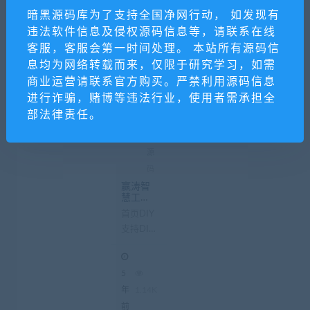
权码+赢涛
前
票打印+赢
暗黑源码库为了支持全国净网行动， 如发现有
涛自定义
工单多开插
Word
违法软件信息及侵权源码信息等，请联系在线
件+赢...
会员
客服，客服会第一时间处理。 本站所有源码信
发布
息均为网络转载而来，仅限于研究学习，如需
免费
商业运营请联系官方购买。严禁利用源码信息
源码
进行诈骗，赌博等违法行业，使用者需承担全
小
部法律责任。
程
序
源
码
赢涛智
慧工单v
在
1.8.3|工
线
首页DIY
单小程
客
支持DIY
序
服
装修设
计，现有
5
组件:轮
播图片、
年
1.14K
加
盟
banner图
前