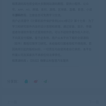
暗黑源码库包揽全网大多数网站源码教程，提供小程序、公众
号、APP、H5、商城、支付、游戏、区块链、直播、影音、小说
等
源码
教程，注册会员可免费学习交流。
用户必须遵守《计算机软件保护条例(2013修订)》第十七条：为了
学习和研究软件内含的设计思想和原理，通过安装、显示、传输
或者存储软件等方式使用软件的，可以不经软件著作权人许可，
不向其支付报酬。鉴于此条例，用户从本平台下载的全部源码
（软件）教程仅限学习研究，未经版权归属者授权不得商用，若
因商用引起的版权纠纷，一切责任均由使用者自行承担，本平台
所属公司及其雇员不承担任何法律责任。
暗黑源码库
»
【坑位】微聚云科智慧汽车服务
分享到：
上一篇
下一篇