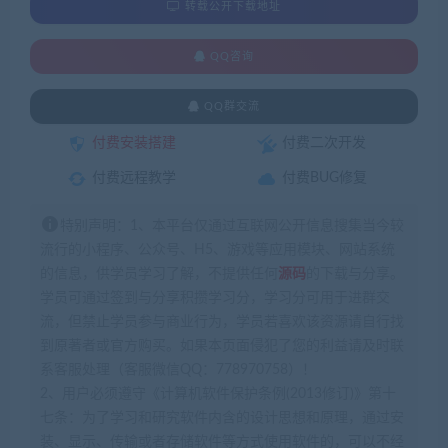
转载公开下载地址
QQ咨询
QQ群交流
付费安装搭建
付费二次开发
付费远程教学
付费BUG修复
特别声明：1、本平台仅通过互联网公开信息搜集当今较
流行的小程序、公众号、H5、游戏等应用模块、网站系统
的信息，供学员学习了解，不提供任何
源码
的下载与分享。
学员可通过签到与分享积攒学习分，学习分可用于进群交
流，但禁止学员参与商业行为，学员若喜欢该资源请自行找
到原著者或官方购买。如果本页面侵犯了您的利益请及时联
系客服处理（客服微信QQ：778970758）！
2、用户必须遵守《计算机软件保护条例(2013修订)》第十
七条：为了学习和研究软件内含的设计思想和原理，通过安
装、显示、传输或者存储软件等方式使用软件的，可以不经