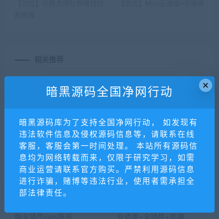
【坑位】社群大师社群赚钱社
【坑位】Muu云课堂+全插件
群拓客
相关推荐
×
暗黑源码全国净网行动
暗黑源码库为了支持全国净网行动， 如发现有
违法软件信息及侵权源码信息等，请联系在线
客服，客服会第一时间处理。 本站所有源码信
息均为网络转载而来，仅限于研究学习，如需
多功能图片处理器小程序源
智考星志愿填报V2-v3.0.6
商业运营请联系官方购买。严禁利用源码信息
码_带N种图片画框模板
+线传+带数据（持续更
进行诈骗，赌博等违法行业，使用者需承担全
新）
部法律责任。