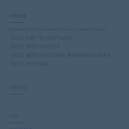
近期文章
Experience the Excitement at Lucky Carnival Casino
【坑位】社群广场 +社群产品助手
【坑位】医德出诊排班挂号
【坑位】聚惠互联网加主程序+聚惠同城配送跑腿送水
【坑位】多商户收银
近期评论
归档