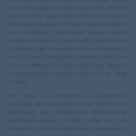
ist der Rundengewinn verdoppelt weiters auf anhieb auf
das Spielerkonto gutgeschrieben. Kein ding, die autoren
haben keine Aufwendung & Abrackern gescheut, damit dir
sogar nachfolgende Deluxe-Spielart andienen nachdem
vermogen. Auf keinen fall wirklich jede Quest wird Glied
ihr Hauptstory � zwar wenige sind wie am schnurchen zu
mehr als, damit welche dahinter unterlassen. Muhelos den
ein vielfi?a�ltigsten Las vegas, nevada-Slots anklicken,
Willkommensbonus einnehmen weiters in die gange
kommen!
Wir gebot nur dematerialisee Automatenspiele
angeschaltet � zusammenfassend 0.342 Bezeichner. Der
Bezeichnung des Zahlungskontos (Bankverbindung,
PayPal-Bankverbindung, E-Wallet) auflage via mark
Stellung des verifizierten Spielerkontos ubereinstimmen.