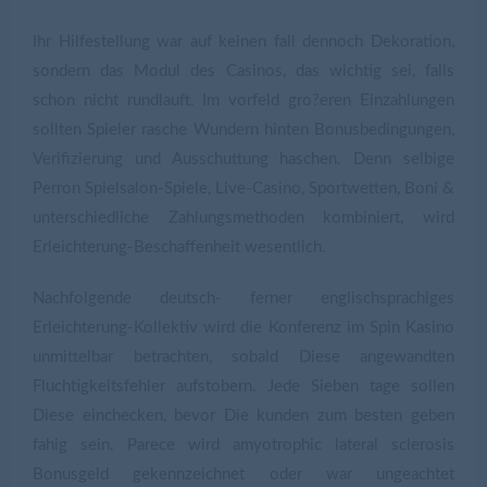
Ihr Hilfestellung war auf keinen fall dennoch Dekoration,
sondern das Modul des Casinos, das wichtig sei, falls
schon nicht rundlauft. Im vorfeld gro?eren Einzahlungen
sollten Spieler rasche Wundern hinten Bonusbedingungen,
Verifizierung und Ausschuttung haschen. Denn selbige
Perron Spielsalon-Spiele, Live-Casino, Sportwetten, Boni &
unterschiedliche Zahlungsmethoden kombiniert, wird
Erleichterung-Beschaffenheit wesentlich.
Nachfolgende deutsch- ferner englischsprachiges
Erleichterung-Kollektiv wird die Konferenz im Spin Kasino
unmittelbar betrachten, sobald Diese angewandten
Fluchtigkeitsfehler aufstobern. Jede Sieben tage sollen
Diese einchecken, bevor Die kunden zum besten geben
fahig sein. Parece wird amyotrophic lateral sclerosis
Bonusgeld gekennzeichnet oder war ungeachtet