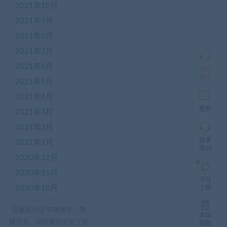
盟
2021年10月
商
2021年9月
QQ
群
2021年8月
仅
限
2021年7月
加
2021年6月
盟
培训
本
微信
2021年5月
站
创
2021年4月
业
签到
2021年3月
者
入
2021年2月
群，
技术
入
2021年1月
培训
群
2020年12月
前
先
2020年11月
咨
今日
询
2020年10月
上新
客
2020年9月
服，
温馨提示您 午夜骚年，快
非
本站
2020年8月
睡觉去，妹纸等你太久了会
加
指数