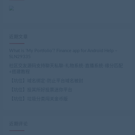
近期文章
What is ‘My Portfolio’? Finance app for Android Help –
SLN29335
社区交友源码支持聊天私聊-礼物系统-直播系统-缘分匹配
+搭建教程
【坑位】域名绑定-防止平台域名被封
【坑位】投其所好投票迷你平台
【坑位】垃圾分类闯关金币版
近期评论