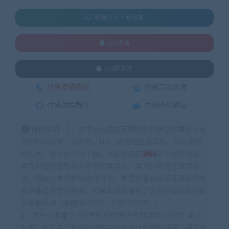
转载公开下载地址
QQ咨询
QQ群交流
付费安装搭建
付费二次开发
付费远程教学
付费BUG修复
特别声明：1、本平台仅通过互联网公开信息搜集当今较
流行的小程序、公众号、H5、游戏等应用模块、网站系统
的信息，供学员学习了解，不提供任何
源码
的下载与分享。
学员可通过签到与分享积攒学习分，学习分可用于进群交
流，但禁止学员参与商业行为，学员若喜欢该资源请自行找
到原著者或官方购买。如果本页面侵犯了您的利益请及时联
系客服处理（客服微信QQ：778970758）！
2、用户必须遵守《计算机软件保护条例(2013修订)》第十
七条：为了学习和研究软件内含的设计思想和原理，通过安