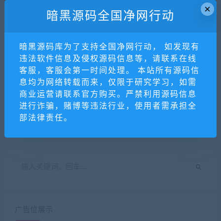
所属公司及其雇员不承担任何法律责任。
×
暗黑源码全国净网行动
暗黑源码库
»
【坑位】赚钱大师系统全插件9个插件+前端
暗黑源码库为了支持全国净网行动， 如发现有
分享到：
违法软件信息及侵权源码信息等，请联系在线
客服，客服会第一时间处理。 本站所有源码信
息均为网络转载而来，仅限于研究学习，如需
商业运营请联系官方购买。严禁利用源码信息
上一篇
下一篇
进行诈骗，赌博等违法行业，使用者需承担全
【坑位】阿米哆疯狂霸屏云推
hello world
部法律责任。
广告位展示