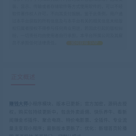
装、显示、传输或者存储软件等方式使用软件的，可以不经
软件著作权人许可，不向其支付报酬。鉴于此条例，用户通
过本平台获取的所有信息及与本平台有关的相关信息未经版
权归属者授权不得参与任何商业用途，若因此引起的版权纠
纷，一切责任均由使用者自行承担，本平台所属公司及其雇
员不承担任何法律责任。
如何获得 SVIP
正文概述
赚钱大师
小程序模块、版本已更新；官方加密，源码去授
权，购买包持续更新中，包含外卖返佣、快乐养牛、看新
闻赚金币插件、聚合电商、特价电影票、全插件、专业流
量主变现小程序；最新版本更新了：优化：新增首页轮播