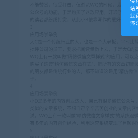
侵
不能赞赏，很受打击，但浏览WQ的时候，发现有一款
站
公众号的功能，于是购买了这款应用，开通了留言功
业
的读者都纷纷打赏，从此小B依靠写作的爱好赚了很
违
3
应用场景举例
大C是一个传统行业的人，也是一个大老板，平时比
批评公司的员工，要求把阅读量做上去，于是大C的
WQ上有一款叫做“精仿微信文章样式”的应用，可以
购买了这套“精仿微信文章样式”，把所有的文章初始阅
的朋友都是传统行业的人，都不知道这是用“精仿微信
子。
4
应用场景举例
小D是多年的内容创业达人，自己有很多微信公众号
类似的文章系统，不想自己辛辛苦苦创业的文章内容
说，WQ上有一款叫做“精仿微信文章样式”的系统跟
有多年的内容创作经验，利用这套系统变现了巨额财
5