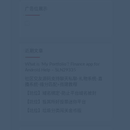
广告位展示
近期文章
What is ‘My Portfolio’? Finance app for
Android Help – SLN29335
社区交友源码支持聊天私聊-礼物系统-直
播系统-缘分匹配+搭建教程
【坑位】域名绑定-防止平台域名被封
【坑位】投其所好投票迷你平台
【坑位】垃圾分类闯关金币版