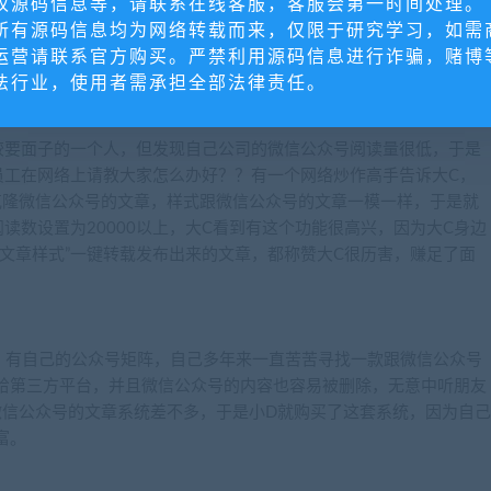
权源码信息等，请联系在线客服，客服会第一时间处理。
叫做“精仿微信文章样式”的应用，看到介绍可以马上开通类似微信
所有源码信息均为网络转载而来，仅限于研究学习，如需
能和赞赏功能，由于文章很有吸引力，观点独到，很有正能量，小B
运营请联系官方购买。严禁利用源码信息进行诈骗，赌博
多稿费。
法行业，使用者需承担全部法律责任。
较要面子的一个人，但发现自己公司的微信公众号阅读量很低，于是
员工在网络上请教大家怎么办好？？有一个网络炒作高手告诉大C，
克隆微信公众号的文章，样式跟微信公众号的文章一模一样，于是就
读数设置为20000以上，大C看到有这个功能很高兴，因为大C身边
文章样式”一键转载发布出来的文章，都称赞大C很历害，赚足了面
，有自己的公众号矩阵，自己多年来一直苦苦寻找一款跟微信公众号
给第三方平台，并且微信公众号的内容也容易被删除，无意中听朋友
微信公众号的文章系统差不多，于是小D就购买了这套系统，因为自己
富。