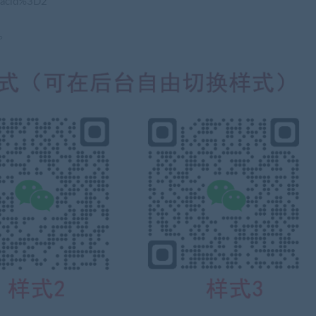
acid%3D2
。