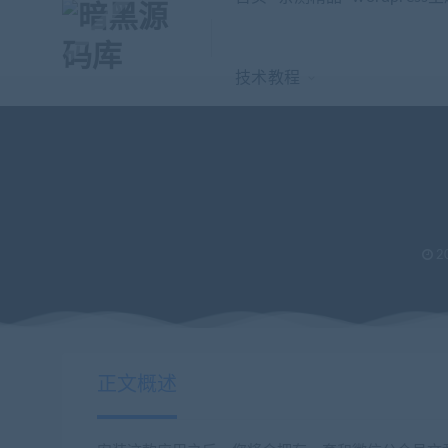
技术教程
2
当前位置：
暗黑源码库
微信源码
公众号模块
精仿微信文章样式v
>
>
>
正文概述