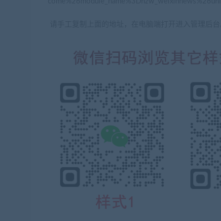
come%26module_name%3Dhzw_weixinnews%26uni
请手工复制上面的地址，在电脑端打开进入管理后台