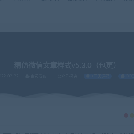
精仿微信文章样式v5.3.0（包更）
022-02-22
会员发布
公众号模块
查同类源码
QQ
5.3.0（包更）