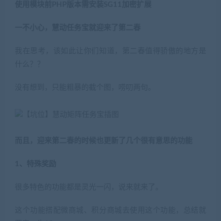
使用模块前PHP版本需安装SG11加密扩展
一不小心，慧动任务宝就迎来了第二春
我在思考，该如此让你们知道，第二春值得骄傲的地方是
什么？？
没有想到，只能粗暴的截个图，唠叨两句。
而且，迎来第二春的时候也更新了几个很有意思的功能
1、特殊奖励
很多特色的功能都是灵光一闪，说来就来了。
这个功能搭配微商城、积分商城去使用这个功能，总结就