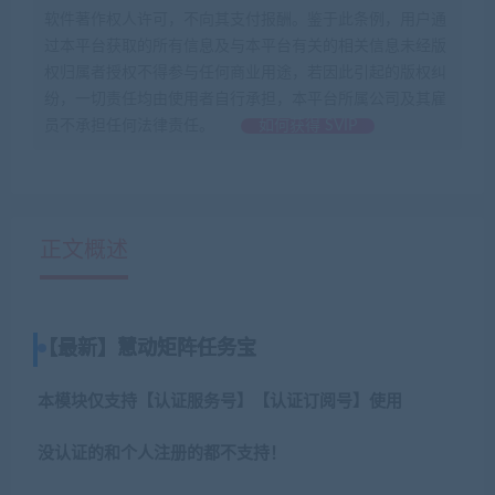
软件著作权人许可，不向其支付报酬。鉴于此条例，用户通
过本平台获取的所有信息及与本平台有关的相关信息未经版
权归属者授权不得参与任何商业用途，若因此引起的版权纠
纷，一切责任均由使用者自行承担，本平台所属公司及其雇
员不承担任何法律责任。
如何获得 SVIP
正文概述
【最新】慧动矩阵任务宝
本模块仅支持【认证服务号】【认证订阅号】使用
没认证的和个人注册的都不支持！