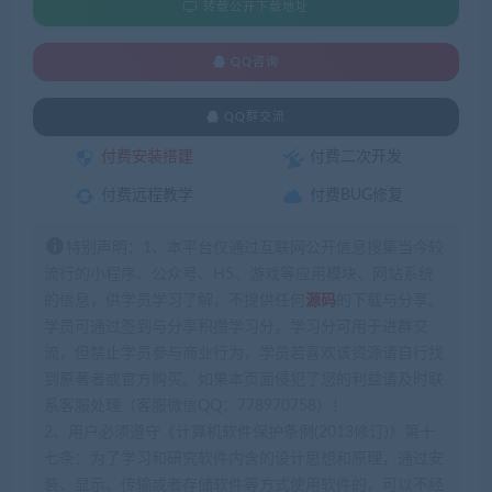
转载公开下载地址
QQ咨询
QQ群交流
付费安装搭建
付费二次开发
付费远程教学
付费BUG修复
特别声明：1、本平台仅通过互联网公开信息搜集当今较
流行的小程序、公众号、H5、游戏等应用模块、网站系统
的信息，供学员学习了解，不提供任何
源码
的下载与分享。
学员可通过签到与分享积攒学习分，学习分可用于进群交
流，但禁止学员参与商业行为，学员若喜欢该资源请自行找
到原著者或官方购买。如果本页面侵犯了您的利益请及时联
系客服处理（客服微信QQ：778970758）！
2、用户必须遵守《计算机软件保护条例(2013修订)》第十
七条：为了学习和研究软件内含的设计思想和原理，通过安
装、显示、传输或者存储软件等方式使用软件的，可以不经