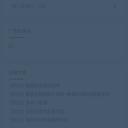
广告位展示
近期文章
【坑位】医德出诊排班挂号
【坑位】聚惠互联网加主程序+聚惠同城配送跑腿送水
【坑位】多商户收银
【坑位】垃圾分类闯关金币版
【坑位】投其所好投票迷你平台