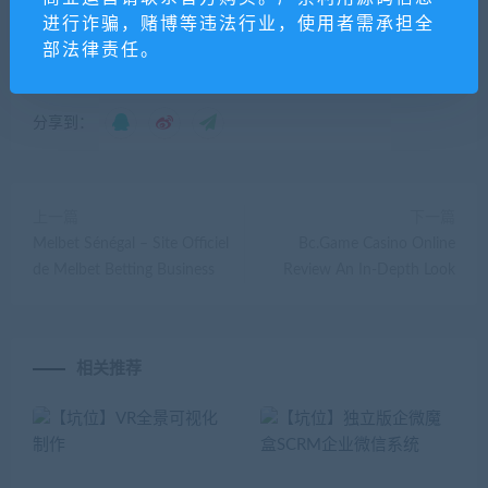
所属公司及其雇员不承担任何法律责任。
进行诈骗，赌博等违法行业，使用者需承担全
暗黑源码库
»
【坑位】慧动矩阵任务宝
部法律责任。
分享到：
上一篇
下一篇
Melbet Sénégal – Site Officiel
Bc.Game Casino Online
de Melbet Betting Business
Review An In-Depth Look
相关推荐