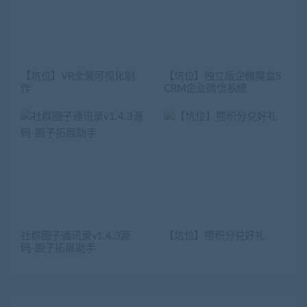
【坑位】VR全景可视化制
【坑位】独立版企微魔盒S
作
CRM企业微信系统
社群圈子通讯录v1.4.3源
【坑位】攒积分兑好礼
码-圈子拓展助手