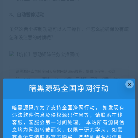
3、自动暂停活动
虽然这两个控制功能可以人工操作，但怎么能确保没有疏
忽和没注意的时候呢？
暗黑源码库包揽全网大多数网站源码教程，提供小程序、公众
号、APP、H5、商城、支付、游戏、区块链、直播、影音、小说
×
等
源码
教程，注册会员可免费学习交流。
暗黑源码全国净网行动
用户必须遵守《计算机软件保护条例(2013修订)》第十七条：为了
学习和研究软件内含的设计思想和原理，通过安装、显示、传输
暗黑源码库为了支持全国净网行动， 如发现有
或者存储软件等方式使用软件的，可以不经软件著作权人许可，
违法软件信息及侵权源码信息等，请联系在线
不向其支付报酬。鉴于此条例，用户从本平台下载的全部源码
客服，客服会第一时间处理。 本站所有源码信
（软件）教程仅限学习研究，未经版权归属者授权不得商用，若
息均为网络转载而来，仅限于研究学习，如需
因商用引起的版权纠纷，一切责任均由使用者自行承担，本平台
商业运营请联系官方购买。严禁利用源码信息