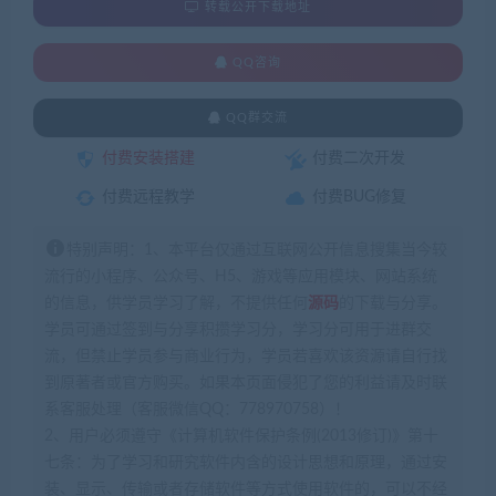
转载公开下载地址
QQ咨询
QQ群交流
付费安装搭建
付费二次开发
付费远程教学
付费BUG修复
特别声明：1、本平台仅通过互联网公开信息搜集当今较
流行的小程序、公众号、H5、游戏等应用模块、网站系统
的信息，供学员学习了解，不提供任何
源码
的下载与分享。
学员可通过签到与分享积攒学习分，学习分可用于进群交
流，但禁止学员参与商业行为，学员若喜欢该资源请自行找
到原著者或官方购买。如果本页面侵犯了您的利益请及时联
系客服处理（客服微信QQ：778970758）！
2、用户必须遵守《计算机软件保护条例(2013修订)》第十
七条：为了学习和研究软件内含的设计思想和原理，通过安
装、显示、传输或者存储软件等方式使用软件的，可以不经