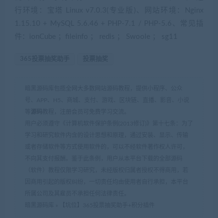
行环境：宝塔 Linux v7.0.3(专业版)、网站环境：Nginx
1.15.10 + MySQL 5.6.46 + PHP-7.1 / PHP-5.6、常见插
件：ionCube ；fileinfo ； redis ； Swoole ； sg11
365投票抽奖助手
投票抽奖
暗黑源码库包揽全网大多数网站源码教程，提供小程序、公众
号、APP、H5、商城、支付、游戏、区块链、直播、影音、小说
等
源码
教程，注册会员可免费学习交流。
用户必须遵守《计算机软件保护条例(2013修订)》第十七条：为了
学习和研究软件内含的设计思想和原理，通过安装、显示、传输
或者存储软件等方式使用软件的，可以不经软件著作权人许可，
不向其支付报酬。鉴于此条例，用户从本平台下载的全部源码
（软件）教程仅限学习研究，未经版权归属者授权不得商用，若
因商用引起的版权纠纷，一切责任均由使用者自行承担，本平台
所属公司及其雇员不承担任何法律责任。
暗黑源码库
»
【坑位】365投票抽奖助手+积分插件