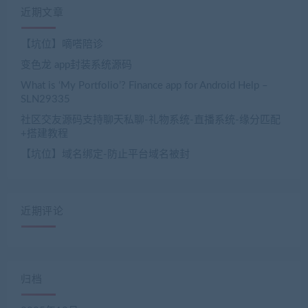
近期文章
【坑位】嘀嗒陪诊
变色龙 app封装系统源码
What is ‘My Portfolio’? Finance app for Android Help –
SLN29335
社区交友源码支持聊天私聊-礼物系统-直播系统-缘分匹配
+搭建教程
【坑位】域名绑定-防止平台域名被封
近期评论
归档