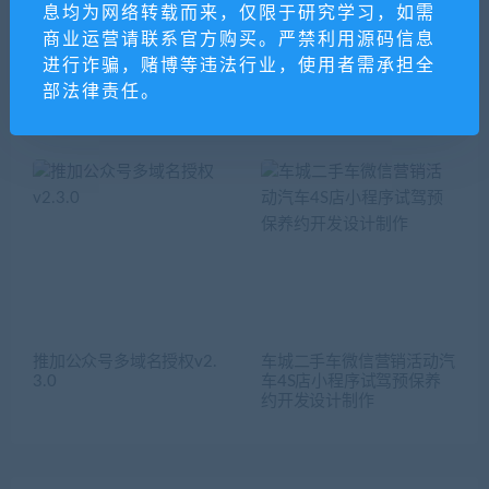
息均为网络转载而来，仅限于研究学习，如需
商业运营请联系官方购买。严禁利用源码信息
进行诈骗，赌博等违法行业，使用者需承担全
部法律责任。
ripro日主题V8.9 ripro虚拟
【坑位】聚会喝酒必备神器
资源主题8.9 免授权开心版
推加公众号多域名授权v2.
车城二手车微信营销活动汽
3.0
车4S店小程序试驾预保养
约开发设计制作