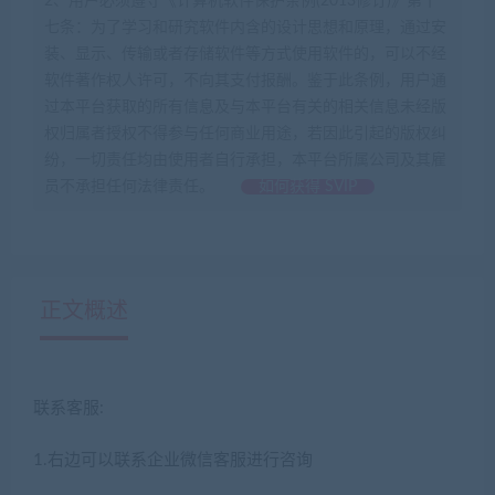
2、用户必须遵守《计算机软件保护条例(2013修订)》第十
七条：为了学习和研究软件内含的设计思想和原理，通过安
装、显示、传输或者存储软件等方式使用软件的，可以不经
软件著作权人许可，不向其支付报酬。鉴于此条例，用户通
过本平台获取的所有信息及与本平台有关的相关信息未经版
权归属者授权不得参与任何商业用途，若因此引起的版权纠
纷，一切责任均由使用者自行承担，本平台所属公司及其雇
员不承担任何法律责任。
如何获得 SVIP
正文概述
联系客服:
1.右边可以联系企业微信客服进行咨询