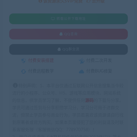
该资源永久SVIP免费
去升级
转载公开下载地址
QQ咨询
QQ群交流
付费安装搭建
付费二次开发
付费远程教学
付费BUG修复
特别声明：1、本平台仅通过互联网公开信息搜集当今较
流行的小程序、公众号、H5、游戏等应用模块、网站系统
的信息，供学员学习了解，不提供任何
源码
的下载与分享。
学员可通过签到与分享积攒学习分，学习分可用于进群交
流，但禁止学员参与商业行为，学员若喜欢该资源请自行找
到原著者或官方购买。如果本页面侵犯了您的利益请及时联
系客服处理（客服微信QQ：778970758）！