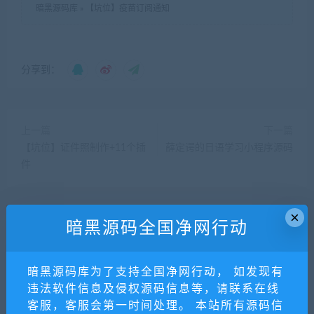
暗黑源码库
»
【坑位】疫苗订阅通知
分享到：
上一篇
下一篇
【坑位】证件照制作+11个插
薛定谔的日语学习小程序源码
件
×
暗黑源码全国净网行动
相关推荐
暗黑源码库为了支持全国净网行动， 如发现有
违法软件信息及侵权源码信息等，请联系在线
客服，客服会第一时间处理。 本站所有源码信