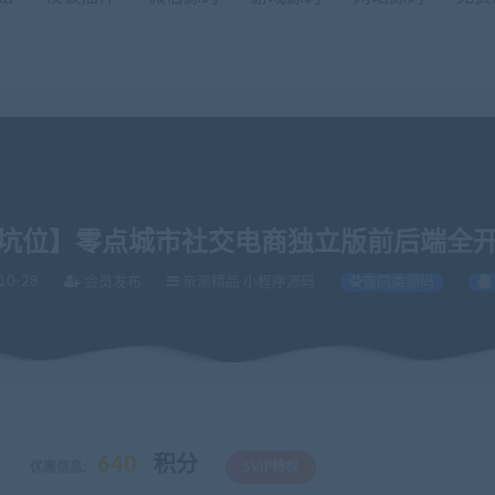
坑位】零点城市社交电商独立版前后端全
10-28
会员发布
亲测精品 小程序源码
查同类源码
立版前后端全开源
640
积分
优惠信息:
SVIP特权