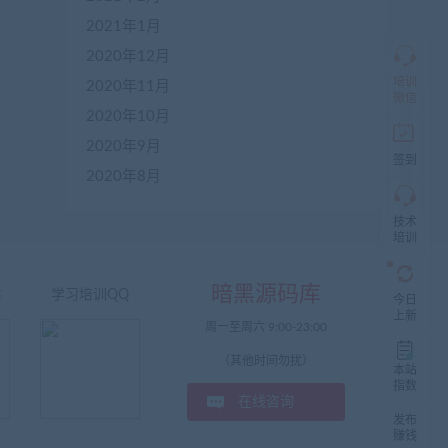
群
仅
2021年1月
限
2020年12月
加
盟
培训
2020年11月
本
微信
站
2020年10月
创
2020年9月
业
签到
者
2020年8月
入
群，
技术
入
培训
群
前
先
暗黑源码库
咨
信
学习培训QQ
今日
询
上新
周一至周六 9:00-23:00
客
服，
（其他时间勿扰）
非
本站
加
指数
在线咨询
盟
发布
商
赚钱
一