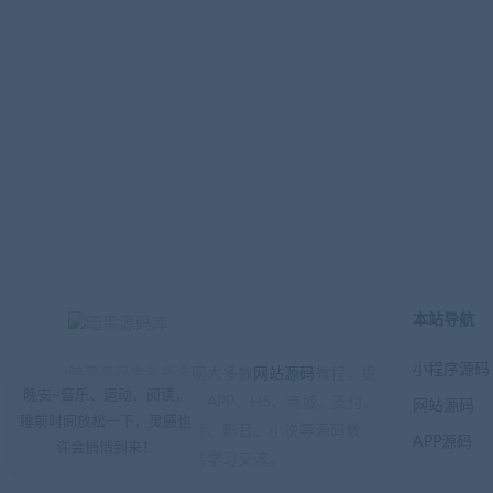
本站导航
小程序源码
暗黑源码库包揽全网大多数
网站源码
教程，提
晚安~音乐、运动、阅读，
供小程序、公众号、APP、H5、商城、支付、
网站源码
睡前时间放松一下，灵感也
游戏、区块链、直播、影音、小说等源码教
APP源码
许会悄悄到来！
程，注册会员可免费学习交流。