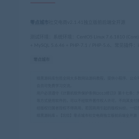
零点城市
社交电商v2.1.41独立版前后端全开源
测试环境：系统环境：CentOS Linux 7.6.1810 (Cor
+ MySQL 5.6.46 + PHP-7.1 / PHP-5.6、常见插件：ion
零点城市
暗黑源码库包揽全网大多数网站源码教程，提供小程序、公众号
会员可免费学习交流。
用户必须遵守《计算机软件保护条例(2013修订)》第十七
等方式使用软件的，可以不经软件著作权人许可，不向其支付
经版权归属者授权不得商用，若因商用引起的版权纠纷，一切
暗黑源码库
»
【坑位】零点城市社交电商独立版前后端全开源