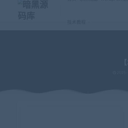
技术教程
【
2025-
当前位置：
暗黑源码库
亲测精品
【坑位】零点城市社交电商独
>
>