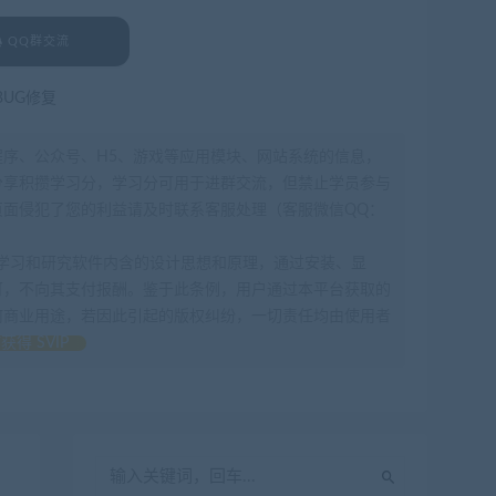
QQ群交流
BUG修复
程序、公众号、H5、游戏等应用模块、网站系统的信息，
分享积攒学习分，学习分可用于进群交流，但禁止学员参与
面侵犯了您的利益请及时联系客服处理（客服微信QQ：
为了学习和研究软件内含的设计思想和原理，通过安装、显
可，不向其支付报酬。鉴于此条例，用户通过本平台获取的
何商业用途，若因此引起的版权纠纷，一切责任均由使用者
获得 SVIP