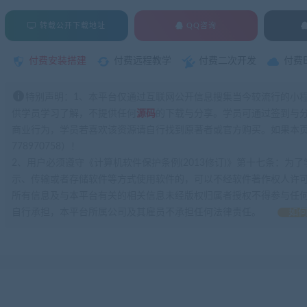
转载公开下载地址
QQ咨询
付费安装搭建
付费远程教学
付费二次开发
付费
特别声明：1、本平台仅通过互联网公开信息搜集当今较流行的小
供学员学习了解，不提供任何
源码
的下载与分享。学员可通过签到与
商业行为，学员若喜欢该资源请自行找到原著者或官方购买。如果本页
778970758）！
2、用户必须遵守《计算机软件保护条例(2013修订)》第十七条：
示、传输或者存储软件等方式使用软件的，可以不经软件著作权人许
所有信息及与本平台有关的相关信息未经版权归属者授权不得参与任
自行承担，本平台所属公司及其雇员不承担任何法律责任。
如何