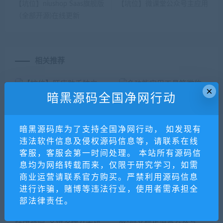
【坑位】niushop Saas旗舰版
【坑位】微课堂公众号主应用
（全部开源)在线更新
相关推荐
×
暗黑源码全国净网行动
暗黑源码库为了支持全国净网行动， 如发现有
违法软件信息及侵权源码信息等，请联系在线
客服，客服会第一时间处理。 本站所有源码信
息均为网络转载而来，仅限于研究学习，如需
【坑位】旺店助手独立版多
多功能实用工具箱微信小程
商业运营请联系官方购买。严禁利用源码信息
开全插件线更线传
序源码_支持多种流量主模
式
进行诈骗，赌博等违法行业，使用者需承担全
部法律责任。