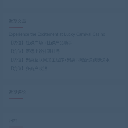
近期文章
Experience the Excitement at Lucky Carnival Casino
【坑位】社群广场 +社群产品助手
【坑位】医德出诊排班挂号
【坑位】聚惠互联网加主程序+聚惠同城配送跑腿送水
【坑位】多商户收银
近期评论
归档