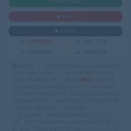
转载公开下载地址
QQ咨询
QQ群交流
付费安装搭建
付费二次开发
付费远程教学
付费BUG修复
特别声明：1、本平台仅通过互联网公开信息搜集当今较
流行的小程序、公众号、H5、游戏等应用模块、网站系统
的信息，供学员学习了解，不提供任何
源码
的下载与分享。
学员可通过签到与分享积攒学习分，学习分可用于进群交
流，但禁止学员参与商业行为，学员若喜欢该资源请自行找
到原著者或官方购买。如果本页面侵犯了您的利益请及时联
系客服处理（客服微信QQ：778970758）！
2、用户必须遵守《计算机软件保护条例(2013修订)》第十
七条：为了学习和研究软件内含的设计思想和原理，通过安
装、显示、传输或者存储软件等方式使用软件的，可以不经