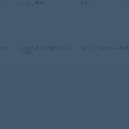
全国无
网上绘本馆图书租售v1.9.8
【坑位】智能公众号diy
（包更）