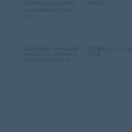
盲盒拼团抽奖CRMEB商城源
疯狂霸屏云推v1.7.4 
码H5+公众号+小程序+VUE
限开版
前端(网站打包价值几万)