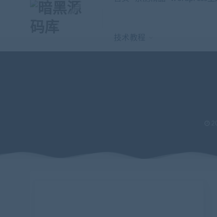
技术教程
2
当前位置：
暗黑源码库
微信源码
公众号模块
【坑位】智能写
>
>
>