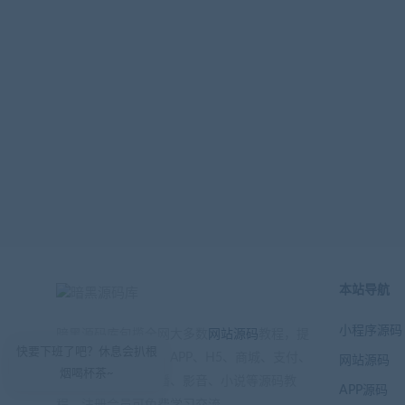
本站导航
小程序源码
暗黑源码库包揽全网大多数
网站源码
教程，提
快要下班了吧？休息会扒根
供小程序、公众号、APP、H5、商城、支付、
网站源码
烟喝杯茶~
游戏、区块链、直播、影音、小说等源码教
APP源码