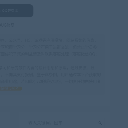
QQ群交流
BUG修复
程序、公众号、H5、游戏等应用模块、网站系统的信息，
分享积攒学习分，学习分可用于进群交流，但禁止学员参与
面侵犯了您的利益请及时联系客服处理（客服微信QQ：
为了学习和研究软件内含的设计思想和原理，通过安装、显
可，不向其支付报酬。鉴于此条例，用户通过本平台获取的
何商业用途，若因此引起的版权纠纷，一切责任均由使用者
获得 SVIP