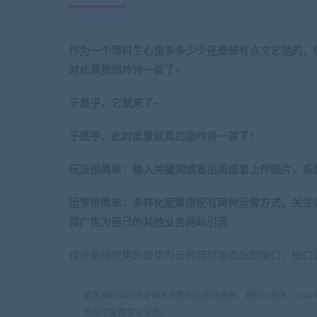
作为一个理科生心里多多少少还是想有点文艺范的，
时此景我想吟诗一首了~
于是乎，它就来了~
于是乎
，此时此景就真的能吟诗一首了！
玩法很简单：输入关键词或者拍照或者上传图片，系
运营很简单：多样化配置搭配有两种运营方式，关注
部广告为自己的其他业务网站引流
作诗系统使用的是华为云的自然语言处理接口，接口调
暗黑源码库包揽全网大多数网站源码教程，提供小程序、公众号
会员可免费学习交流。