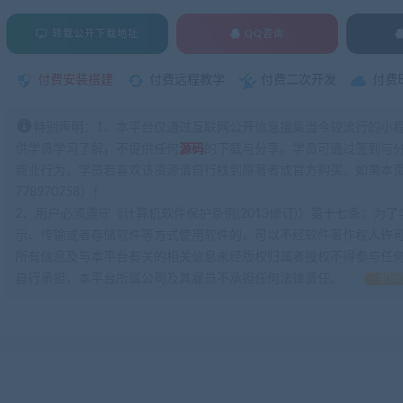
转载公开下载地址
QQ咨询
付费安装搭建
付费远程教学
付费二次开发
付费
特别声明：1、本平台仅通过互联网公开信息搜集当今较流行的小
供学员学习了解，不提供任何
源码
的下载与分享。学员可通过签到与
商业行为，学员若喜欢该资源请自行找到原著者或官方购买。如果本页
778970758）！
2、用户必须遵守《计算机软件保护条例(2013修订)》第十七条：
示、传输或者存储软件等方式使用软件的，可以不经软件著作权人许
所有信息及与本平台有关的相关信息未经版权归属者授权不得参与任
自行承担，本平台所属公司及其雇员不承担任何法律责任。
如何