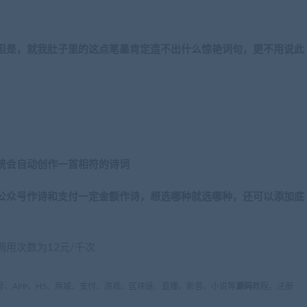
但是，就我肚子里的这点笔墨肯定造不出什么惊艳词句，更不用说此
统会自动创作一首相符的诗词
公众号作诗和支付一定金额作诗，想选哪种就选哪种，还可以添加底
用次数为12元/千次
、APP、H5、商城、支付、游戏、区块链、直播、影音、小说等
源码
教程，注册