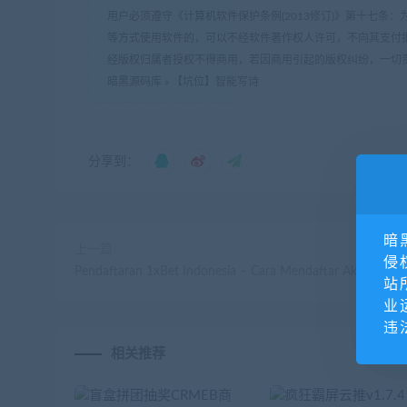
用户必须遵守《计算机软件保护条例(2013修订)》第十七
等方式使用软件的，可以不经软件著作权人许可，不向其支付
经版权归属者授权不得商用，若因商用引起的版权纠纷，一切
暗黑源码库
»
【坑位】智能写诗
分享到：
暗
上一篇
侵
Pendaftaran 1xBet Indonesia – Cara Mendaftar Akun
站
业
违
相关推荐