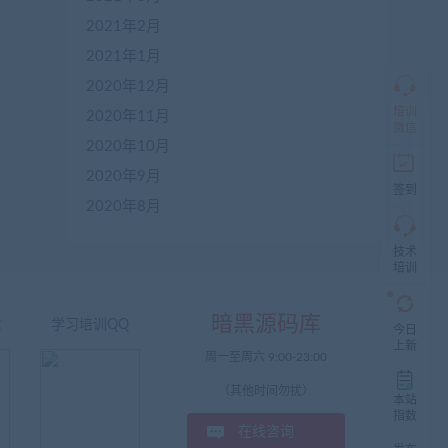
商
QQ
2021年2月
群
仅
2021年1月
限
2020年12月
加
盟
培训
2020年11月
本
微信
站
2020年10月
创
2020年9月
业
签到
者
2020年8月
入
群，
技术
入
培训
群
前
先
暗黑源码库
咨
信
学习培训QQ
今日
询
上新
周一至周六 9:00-23:00
客
服，
（其他时间勿扰）
非
本站
加
指数
在线咨询
盟