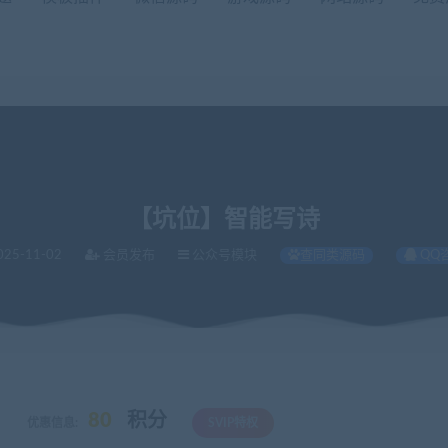
【坑位】智能写诗
025-11-02
会员发布
公众号模块
查同类源码
QQ
诗
80
积分
优惠信息:
SVIP特权