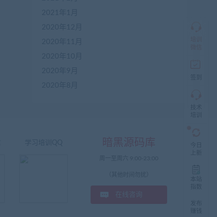
群
仅
2021年1月
限
2020年12月
加
盟
培训
2020年11月
本
微信
站
2020年10月
创
2020年9月
业
签到
者
2020年8月
入
群，
技术
入
培训
群
前
先
暗黑源码库
咨
信
学习培训QQ
今日
询
上新
周一至周六 9:00-23:00
客
服，
（其他时间勿扰）
非
本站
加
指数
在线咨询
盟
发布
商
赚钱
一