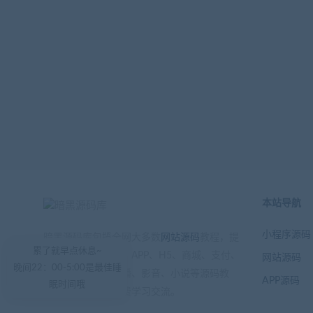
本站导航
小程序源码
暗黑源码库包揽全网大多数
网站源码
教程，提
累了就早点休息~
供小程序、公众号、APP、H5、商城、支付、
网站源码
晚间22：00-5:00是最佳睡
游戏、区块链、直播、影音、小说等源码教
APP源码
眠时间哦
程，注册会员可免费学习交流。