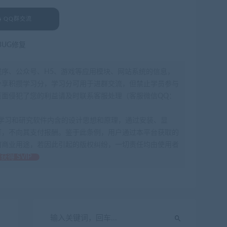
QQ群交流
BUG修复
程序、公众号、H5、游戏等应用模块、网站系统的信息，
分享积攒学习分，学习分可用于进群交流，但禁止学员参与
面侵犯了您的利益请及时联系客服处理（客服微信QQ：
为了学习和研究软件内含的设计思想和原理，通过安装、显
可，不向其支付报酬。鉴于此条例，用户通过本平台获取的
何商业用途，若因此引起的版权纠纷，一切责任均由使用者
获得 SVIP