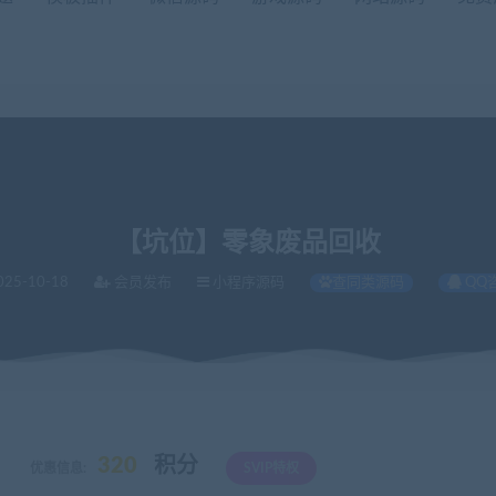
【坑位】零象废品回收
025-10-18
会员发布
小程序源码
查同类源码
QQ
品回收
320
积分
优惠信息:
SVIP特权