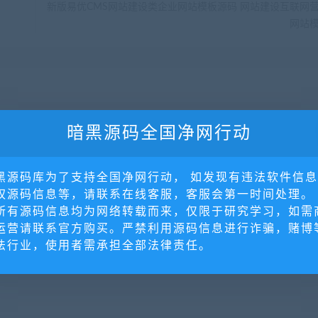
新版易优CMS网站建设类企业网站模板源码 网站建设互联网
网站
暗黑源码全国净网行动
黑源码库为了支持全国净网行动， 如发现有违法软件信
权源码信息等，请联系在线客服，客服会第一时间处理。
所有源码信息均为网络转载而来，仅限于研究学习，如需
运营请联系官方购买。严禁利用源码信息进行诈骗，赌博
法行业，使用者需承担全部法律责任。
享官
【坑位】独立版坤典智慧农
【坑位】多多客带货分销
完整安
场+全插件+对接摄像头硬件
统