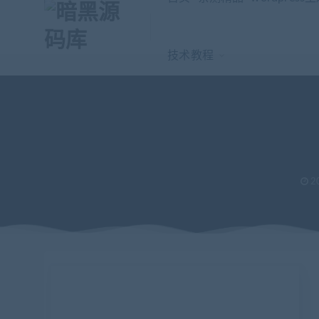
技术教程
2
当前位置：
暗黑源码库
微信源码
小程序源码
【坑位】零象废
>
>
>