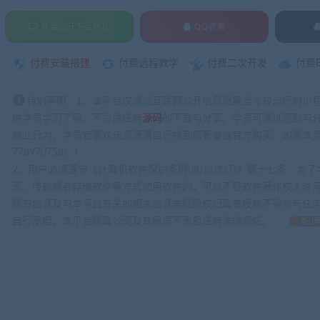
转载公开下载地址
QQ咨询
付费安装搭建
付费远程教学
付费二次开发
付费
特别声明：1、本平台仅通过互联网公开信息搜集当今较流行的小
供学员学习了解，不提供任何
源码
的下载与分享。学员可通过签到与
商业行为，学员若喜欢该资源请自行找到原著者或官方购买。如果本页
778970758）！
2、用户必须遵守《计算机软件保护条例(2013修订)》第十七条：
示、传输或者存储软件等方式使用软件的，可以不经软件著作权人许
所有信息及与本平台有关的相关信息未经版权归属者授权不得参与任
自行承担，本平台所属公司及其雇员不承担任何法律责任。
如何