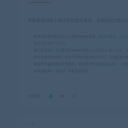
零象废品回收小程序告别走街串巷，互联网助力废旧
暗黑源码库包揽全网大多数网站源码教程，提供小程序、公众号
会员可免费学习交流。
用户必须遵守《计算机软件保护条例(2013修订)》第十七
等方式使用软件的，可以不经软件著作权人许可，不向其支付
经版权归属者授权不得商用，若因商用引起的版权纠纷，一切
暗黑源码库
»
【坑位】零象废品回收
分享到：
上一篇