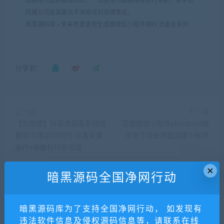
因商用引起的版权纠纷，一切责任均由使用者自行承担，本平台
所属公司及其雇员不承担任何法律责任。
暗黑源码库
»
未来老婆查询生成器微信小程序源码 流量主系列
分享到：
上一篇
下一篇
【包搭建】抖客侠拓客系统线
百度智能小程序pbootcms插
更版 抖客监控同行 抖客采集
件来了自助搭建百度小程序
客户+带教程抖音询盘
×
暗黑源码全国净网行动
相关推荐
暗黑源码库为了支持全国净网行动， 如发现有
违法软件信息及侵权源码信息等，请联系在线