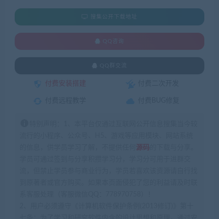
搜集公开下载地址
QQ咨询
QQ群交流
付费安装搭建
付费二次开发
付费远程教学
付费BUG修复
特别声明：1、本平台仅通过互联网公开信息搜集当今较
流行的小程序、公众号、H5、游戏等应用模块、网站系统
的信息，供学员学习了解，不提供任何
源码
的下载与分享。
学员可通过签到与分享积攒学习分，学习分可用于进群交
流，但禁止学员参与商业行为，学员若喜欢该资源请自行找
到原著者或官方购买。如果本页面侵犯了您的利益请及时联
系客服处理（客服微信QQ：778970758）！
2、用户必须遵守《计算机软件保护条例(2013修订)》第十
七条：为了学习和研究软件内含的设计思想和原理，通过安