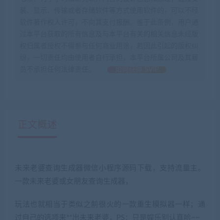
装、显示、传输或者存储软件等方式使用软件的，可以不经
软件著作权人许可，不向其支付报酬。鉴于此条例，用户通
过本平台获取的所有信息及与本平台有关的相关信息未经版
权归属者授权不得参与任何商业用途，若因此引起的版权纠
纷，一切责任均由使用者自行承担，本平台所属公司及其雇
员不承担任何法律责任。
如何获得 SVIP
正文概述
未来老婆查询生成器微信小程序源码下载，支持流量主。
一款未来老婆或女朋友查询生成器，
玩法也就相当于类似之前很火的一款重生模拟器一样；通
过自己的选项来**出未来老婆，PS：只是娱乐别认真哈~~