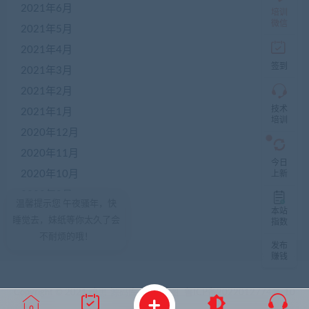
2021年6月
盟
培训
本
微信
2021年5月
站
创
2021年4月
业
签到
2021年3月
者
入
2021年2月
群，
技术
入
2021年1月
培训
群
2020年12月
前
先
2020年11月
咨
今日
询
2020年10月
上新
客
2020年9月
服，
温馨提示您 午夜骚年，快
非
本站
2020年8月
睡觉去，妹纸等你太久了会
加
指数
盟
不耐烦的哦！
发布
商
赚钱
一
律
不
Copyright © 2021 暗黑
源码
库
网站地图
鲁ICP备2022012774号-10
通
过！