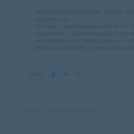
暗黑源码库包揽全网大多数网站源码教程，提供小程序、公众号
会员可免费学习交流。
用户必须遵守《计算机软件保护条例(2013修订)》第十七
等方式使用软件的，可以不经软件著作权人许可，不向其支付
经版权归属者授权不得商用，若因商用引起的版权纠纷，一切
暗黑源码库
»
战神引擎传奇手游【1.95神龍刺影灭神单职业白
分享到：
上一篇
996引擎-不二传奇单职业可1:1换皮定制