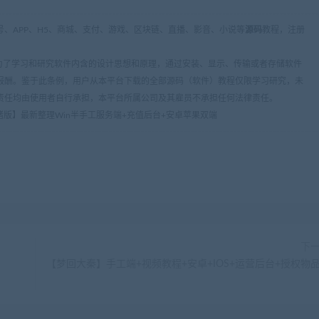
、APP、H5、商城、支付、游戏、区块链、直播、影音、小说等
源码
教程，注册
条：为了学习和研究软件内含的设计思想和原理，通过安装、显示、传输或者存储软件
报酬。鉴于此条例，用户从本平台下载的全部源码（软件）教程仅限学习研究，未
责任均由使用者自行承担，本平台所属公司及其雇员不承担任何法律责任。
猪版】最新整理Win半手工服务端+充值后台+安卓苹果双端
下
【梦回大秦】手工端+视频教程+安卓+IOS+运营后台+授权物