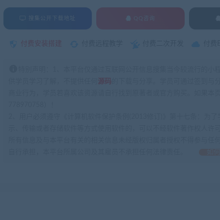
搜集公开下载地址
QQ咨询
付费安装搭建
付费远程教学
付费二次开发
付费
特别声明：1、本平台仅通过互联网公开信息搜集当今较流行的小
供学员学习了解，不提供任何
源码
的下载与分享。学员可通过签到与
商业行为，学员若喜欢该资源请自行找到原著者或官方购买。如果本页
778970758）！
2、用户必须遵守《计算机软件保护条例(2013修订)》第十七条：
示、传输或者存储软件等方式使用软件的，可以不经软件著作权人许
所有信息及与本平台有关的相关信息未经版权归属者授权不得参与任
自行承担，本平台所属公司及其雇员不承担任何法律责任。
如何