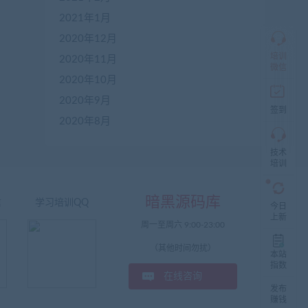
群
仅
2021年1月
限
2020年12月
加
盟
培训
2020年11月
本
微信
站
2020年10月
创
2020年9月
业
签到
者
2020年8月
入
群，
技术
入
培训
群
前
先
暗黑源码库
咨
信
学习培训QQ
今日
询
上新
周一至周六 9:00-23:00
客
服，
（其他时间勿扰）
非
本站
加
指数
在线咨询
盟
发布
商
赚钱
一