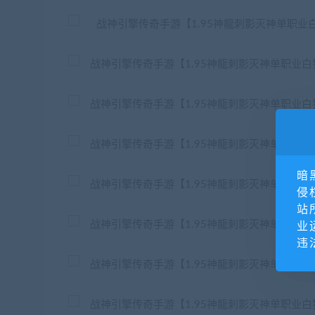
暗
侵
站
业
违