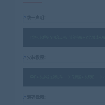
统一声明：
此源码仅供学习研究之用，请勿商用或者其他违法
安装教程：
详细安装教程在赞助群---》免费撸安装说明---
源码截图：