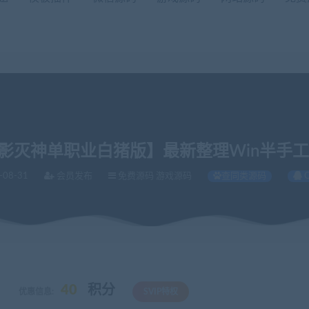
刺影灭神单职业白猪版】最新整理Win半手
-08-31
会员发布
免费源码 游戏源码
查同类源码
刺影灭神单职业白猪版】最新整理Win半手工服务端+充值后台+安卓苹果双端
40
积分
优惠信息:
SVIP特权