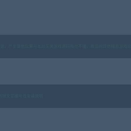
用途，产生其他后果与本站无关游戏源码我也不懂，搬运的其他精品游戏
》根据文章编号找安装说明