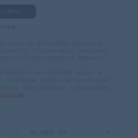
QQ群交流
BUG修复
程序、公众号、H5、游戏等应用模块、网站系统的信息，
分享积攒学习分，学习分可用于进群交流，但禁止学员参与
面侵犯了您的利益请及时联系客服处理（客服微信QQ：
为了学习和研究软件内含的设计思想和原理，通过安装、显
可，不向其支付报酬。鉴于此条例，用户通过本平台获取的
何商业用途，若因此引起的版权纠纷，一切责任均由使用者
获得 SVIP