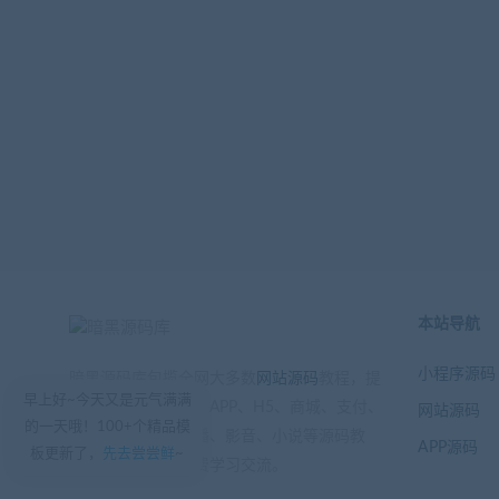
本站导航
小程序源码
暗黑源码库包揽全网大多数
网站源码
教程，提
早上好~今天又是元气满满
供小程序、公众号、APP、H5、商城、支付、
网站源码
的一天哦！100+个精品模
游戏、区块链、直播、影音、小说等源码教
APP源码
板更新了，
先去尝尝鲜
~
程，注册会员可免费学习交流。