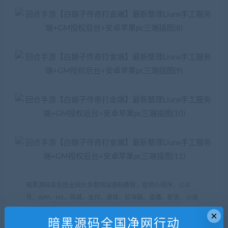
暗黑源码库包揽全网大多数网站源码教程，提供小程序、公众
号、APP、H5、商城、支付、游戏、区块链、直播、影音、小说
等
源码
教程，注册会员可免费学习交流。
×
暗黑源码全国净网行动
用户必须遵守《计算机软件保护条例(2013修订)》第十七条：为了