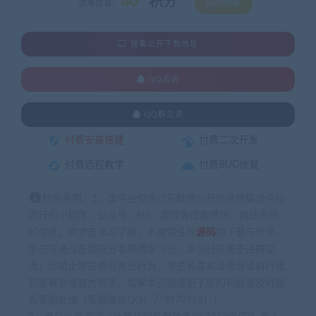
40
积分
优惠信息:
SVIP特权
搜集公开下载地址
QQ咨询
QQ群交流
付费安装搭建
付费二次开发
付费远程教学
付费BUG修复
特别声明：1、本平台仅通过互联网公开信息搜集当今较
流行的小程序、公众号、H5、游戏等应用模块、网站系统
的信息，供学员学习了解，不提供任何
源码
的下载与分享。
学员可通过签到与分享积攒学习分，学习分可用于进群交
流，但禁止学员参与商业行为，学员若喜欢该资源请自行找
到原著者或官方购买。如果本页面侵犯了您的利益请及时联
系客服处理（客服微信QQ：778970758）！