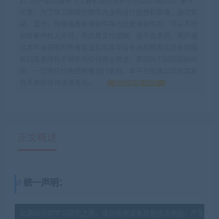
2、用户必须遵守《计算机软件保护条例(2013修订)》第十
七条：为了学习和研究软件内含的设计思想和原理，通过安
装、显示、传输或者存储软件等方式使用软件的，可以不经
软件著作权人许可，不向其支付报酬。鉴于此条例，用户通
过本平台获取的所有信息及与本平台有关的相关信息未经版
权归属者授权不得参与任何商业用途，若因此引起的版权纠
纷，一切责任均由使用者自行承担，本平台所属公司及其雇
员不承担任何法律责任。
如何获得 SVIP
正文概述
统一声明：
此源码仅供学习研究之用，请勿商用或者其他违法用途，产生其他