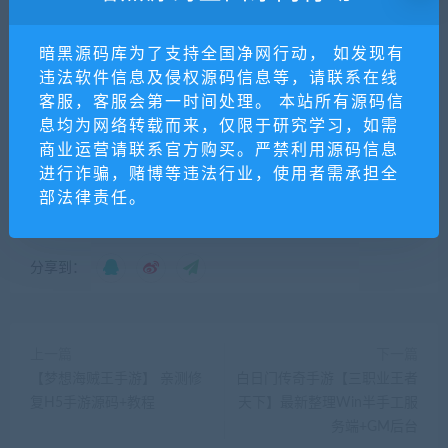
学习和研究软件内含的设计思想和原理，通过安装、显示、传输
或者存储软件等方式使用软件的，可以不经软件著作权人许可，
暗黑源码库为了支持全国净网行动， 如发现有
不向其支付报酬。鉴于此条例，用户从本平台下载的全部源码
违法软件信息及侵权源码信息等，请联系在线
（软件）教程仅限学习研究，未经版权归属者授权不得商用，若
客服，客服会第一时间处理。 本站所有源码信
因商用引起的版权纠纷，一切责任均由使用者自行承担，本平台
息均为网络转载而来，仅限于研究学习，如需
所属公司及其雇员不承担任何法律责任。
商业运营请联系官方购买。严禁利用源码信息
暗黑源码库
»
回合手游【白娘子传奇打金端】最新整理Liunx手工
进行诈骗，赌博等违法行业，使用者需承担全
服务端+GM授权后台+安卓苹果pc三端
部法律责任。
分享到：
上一篇
下一篇
【梦想海贼王手游】 亲测修
白日门传奇手游【三职业王者
复H5手游源码+教程
天下】最新整理Win半手工服
务端+GM后台