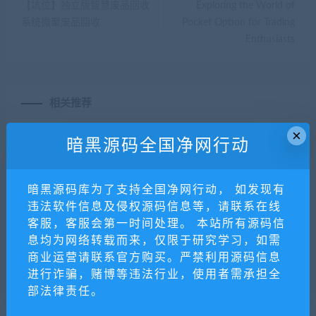
【坑位】独立版智慧废品回收
Exploring the World of
系统微聚废品回收
Pocket Option for Trading
Enthusiasts
相关推荐
×
暗黑源码全国净网行动
暗黑源码库为了支持全国净网行动， 如发现有
违法软件信息及侵权源码信息等，请联系在线
客服，客服会第一时间处理。 本站所有源码信
息均为网络转载而来，仅限于研究学习，如需
商业运营请联系官方购买。严禁利用源码信息
【坑位】客户售后服务工单
【坑位】惠赚客（公众号H
5版的赚钱大师）
进行诈骗，赌博等违法行业，使用者需承担全
部法律责任。