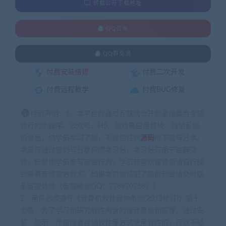
转载公开下载地址
QQ咨询
QQ群交流
付费安装搭建
付费二次开发
付费远程教学
付费BUG修复
特别声明：1、本平台仅通过互联网公开信息搜集当今较
流行的小程序、公众号、H5、游戏等应用模块、网站系统
的信息，供学员学习了解，不提供任何
源码
的下载与分享。
学员可通过签到与分享积攒学习分，学习分可用于进群交
流，但禁止学员参与商业行为，学员若喜欢该资源请自行找
到原著者或官方购买。如果本页面侵犯了您的利益请及时联
系客服处理（客服微信QQ：778970758）！
2、用户必须遵守《计算机软件保护条例(2013修订)》第十
七条：为了学习和研究软件内含的设计思想和原理，通过安
装、显示、传输或者存储软件等方式使用软件的，可以不经