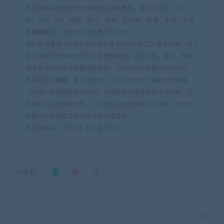
暗黑源码库包揽全网大多数网站源码教程，提供小程序、公众
号、APP、H5、商城、支付、游戏、区块链、直播、影音、小说
等
源码
教程，注册会员可免费学习交流。
用户必须遵守《计算机软件保护条例(2013修订)》第十七条：为了
学习和研究软件内含的设计思想和原理，通过安装、显示、传输
或者存储软件等方式使用软件的，可以不经软件著作权人许可，
不向其支付报酬。鉴于此条例，用户从本平台下载的全部源码
（软件）教程仅限学习研究，未经版权归属者授权不得商用，若
因商用引起的版权纠纷，一切责任均由使用者自行承担，本平台
所属公司及其雇员不承担任何法律责任。
暗黑源码库
»
【坑位】汽车租赁平台
分享到：
上一篇
下一篇