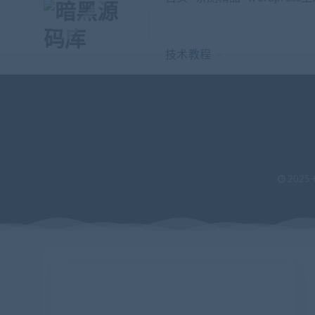
技术教程
2025-
当前位置：
暗黑源码库
亲测精品
【坑位】二维码分享海报
>
>