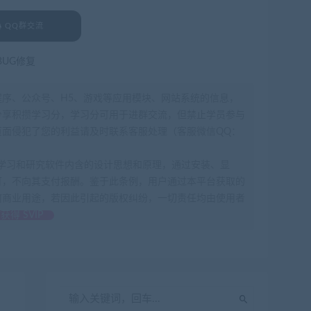
QQ群交流
BUG修复
程序、公众号、H5、游戏等应用模块、网站系统的信息，
分享积攒学习分，学习分可用于进群交流，但禁止学员参与
面侵犯了您的利益请及时联系客服处理（客服微信QQ：
为了学习和研究软件内含的设计思想和原理，通过安装、显
可，不向其支付报酬。鉴于此条例，用户通过本平台获取的
何商业用途，若因此引起的版权纠纷，一切责任均由使用者
获得 SVIP