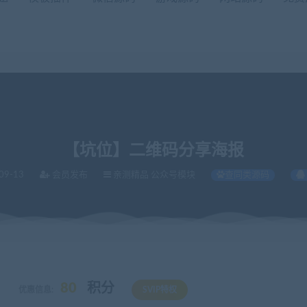
【坑位】二维码分享海报
09-13
会员发布
亲测精品 公众号模块
查同类源码
80
积分
优惠信息:
SVIP特权