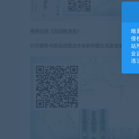
暗
推荐应用
《自动推消息》：
侵
站
打开服务号即自动推送多条新的图文消息或者是文本
业
违