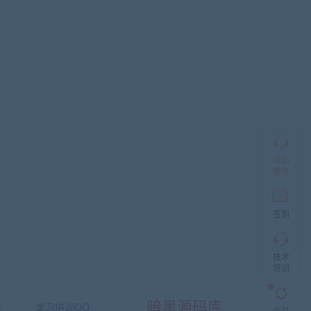
服
加
盟
商
QQ
群
仅
限
加
盟
培训
本
微信
站
创
业
签到
者
入
群，
技术
入
培训
群
前
先
暗黑源码库
咨
信
学习培训QQ