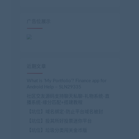
广告位展示
近期文章
What is ‘My Portfolio’? Finance app for
Android Help – SLN29335
社区交友源码支持聊天私聊-礼物系统-直
播系统-缘分匹配+搭建教程
【坑位】域名绑定-防止平台域名被封
【坑位】投其所好投票迷你平台
【坑位】垃圾分类闯关金币版