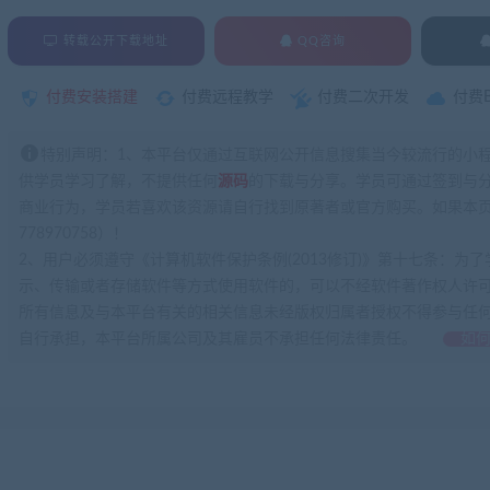
转载公开下载地址
QQ咨询
付费安装搭建
付费远程教学
付费二次开发
付费
特别声明：1、本平台仅通过互联网公开信息搜集当今较流行的小
供学员学习了解，不提供任何
源码
的下载与分享。学员可通过签到与
商业行为，学员若喜欢该资源请自行找到原著者或官方购买。如果本页
778970758）！
2、用户必须遵守《计算机软件保护条例(2013修订)》第十七条：
示、传输或者存储软件等方式使用软件的，可以不经软件著作权人许
所有信息及与本平台有关的相关信息未经版权归属者授权不得参与任
自行承担，本平台所属公司及其雇员不承担任何法律责任。
如何