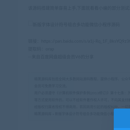
该源码搭建简单容易上手,下面就看看小编的部分测试
链接：https://pan.baidu.com/s/a1j-Rq_1F_8ksYQ9z3
提取码：orap
--来自百度网盘超级会员V6的分享
暗黑源码库包揽全网大多数网站源码教程，提供小程序、公众号
会员可免费学习交流。
用户必须遵守《计算机软件保护条例(2013修订)》第十七
等方式使用软件的，可以不经软件著作权人许可，不向其支付
经版权归属者授权不得商用，若因商用引起的版权纠纷，一切
暗黑源码库
»
新版字体设计符号组合多功能微信小程序源码