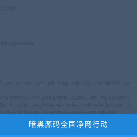
演示图吧!
tlCIoA?pwd=orap
、APP、H5、商城、支付、游戏、区块链、直播、影音、小说等
源码
教程，注册
条：为了学习和研究软件内含的设计思想和原理，通过安装、显示、传输或者存储软件
报酬。鉴于此条例，用户从本平台下载的全部源码（软件）教程仅限学习研究，未
责任均由使用者自行承担，本平台所属公司及其雇员不承担任何法律责任。
暗黑源码全国净网行动