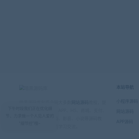
本站导航
小程序源码
暗黑源码库包揽全网大多数
网站源码
教程，提
下午时段我们正在优化细
供小程序、公众号、APP、H5、商城、支付、
网站源码
节，力求做一个人见人爱的
游戏、区块链、直播、影音、小说等源码教
APP源码
“细节控”哦~
程，注册会员可免费学习交流。