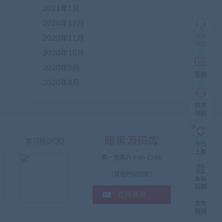
仅
2021年1月
限
2020年12月
加
盟
培训
2020年11月
本
微信
站
2020年10月
创
2020年9月
业
签到
者
2020年8月
入
群，
技术
入
培训
群
前
先
暗黑源码库
信
学习培训QQ
咨
今日
询
上新
周一至周六 9:00-23:00
客
服，
（其他时间勿扰）
非
本站
加
指数
在线咨询
盟
发布
商
赚钱
一