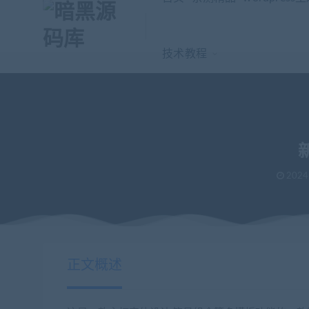
技术教程
2024
当前位置：
暗黑源码库
免费源码
新版字体设计符号组合多功能
>
>
正文概述