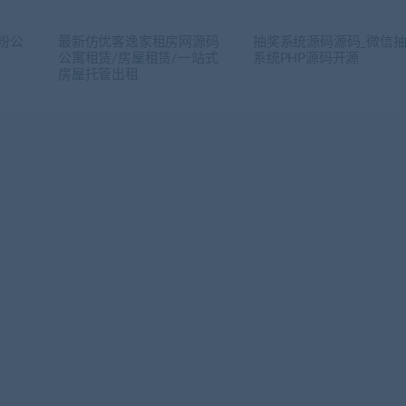
吸粉公
最新仿优客逸家租房网源码
抽奖系统源码源码_微信
公寓租赁/房屋租赁/一站式
系统PHP源码开源
房屋托管出租