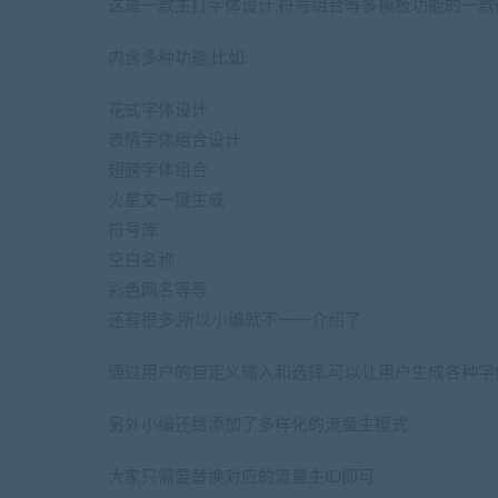
这是一款主打字体设计,符号组合等多模板功能的一款
内含多种功能,比如:
花式字体设计
表情字体组合设计
翅膀字体组合
火星文一键生成
符号库
空白名称
彩色网名等等
还有很多,所以小编就不一一介绍了
通过用户的自定义输入和选择,可以让用户生成各种字
另外小编还给添加了多样化的流量主模式
大家只需要替换对应的流量主ID即可