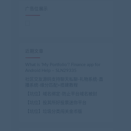
广告位展示
近期文章
What is ‘My Portfolio’? Finance app for
Android Help – SLN29335
社区交友源码支持聊天私聊-礼物系统-直
播系统-缘分匹配+搭建教程
【坑位】域名绑定-防止平台域名被封
【坑位】投其所好投票迷你平台
【坑位】垃圾分类闯关金币版