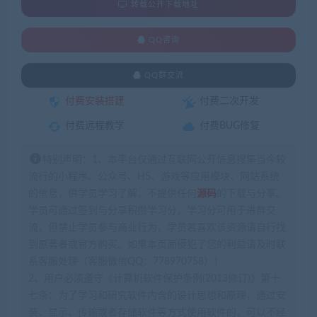
转载公开下载地址
QQ咨询
QQ群交流
付费安装搭建
付费二次开发
付费远程教学
付费BUG修复
特别声明：1、本平台仅通过互联网公开信息搜集当今较
流行的小程序、公众号、H5、游戏等应用模块、网站系统
的信息，供学员学习了解，不提供任何
源码
的下载与分享。
学员可通过签到与分享积攒学习分，学习分可用于进群交
流，但禁止学员参与商业行为，学员若喜欢该资源请自行找
到原著者或官方购买。如果本页面侵犯了您的利益请及时联
系客服处理（客服微信QQ：778970758）！
2、用户必须遵守《计算机软件保护条例(2013修订)》第十
七条：为了学习和研究软件内含的设计思想和原理，通过安
装、显示、传输或者存储软件等方式使用软件的，可以不经