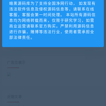
暗黑源码库为了支持全国净网行动， 如发现有
新版网站模板源码图库素材
服务商快速进件v1.4.5-公
违法软件信息及侵权源码信息等，请联系在线
资源下载平台源码 用户中
众号版
客服，客服会第一时间处理。 本站所有源码信
心+下载记录
息均为网络转载而来，仅限于研究学习，如需
商业运营请联系官方购买。严禁利用源码信息
进行诈骗，赌博等违法行业，使用者需承担全
部法律责任。
广告位展示
近期文章