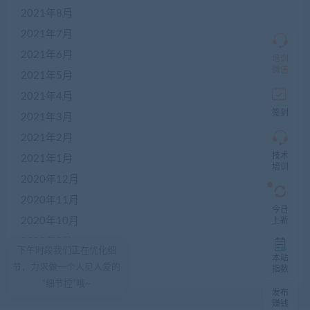
群
2021年8月
仅
限
2021年7月
加
2021年6月
盟
培训
本
微信
2021年5月
站
创
2021年4月
业
签到
2021年3月
者
入
2021年2月
群，
技术
入
2021年1月
培训
群
2020年12月
前
先
2020年11月
咨
今日
询
2020年10月
上新
客
2020年9月
服，
下午时段我们正在优化细
非
本站
2020年8月
节，力求做一个人见人爱的
加
指数
盟
“细节控”哦~
发布
商
赚钱
一