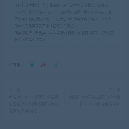
不向其支付报酬。鉴于此条例，用户从本平台下载的全部源码
（软件）教程仅限学习研究，未经版权归属者授权不得商用，若
因商用引起的版权纠纷，一切责任均由使用者自行承担，本平台
所属公司及其雇员不承担任何法律责任。
暗黑源码库
»
新版pbootcms模板外贸清洁设备网站源码 中英文双
语清洁工具企业网站
分享到：
上一篇
下一篇
新版pbootcms模板教育培训
新版Emlog程序主题FysPro重
出国留学机构网站源码 教育
构版v3.0 新增会员中心
咨询服务类网站