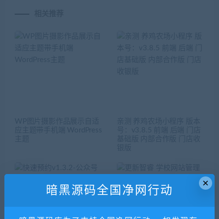
相关推荐
WP图片摄影作品展示自适
亲测 养鸡农场小程序 版本
应主题带手机端 WordPress
号：v3.8.5 前端 后端 门店
主题
基础版 内部合作版 门店收
银版
×
暗黑源码全国净网行动