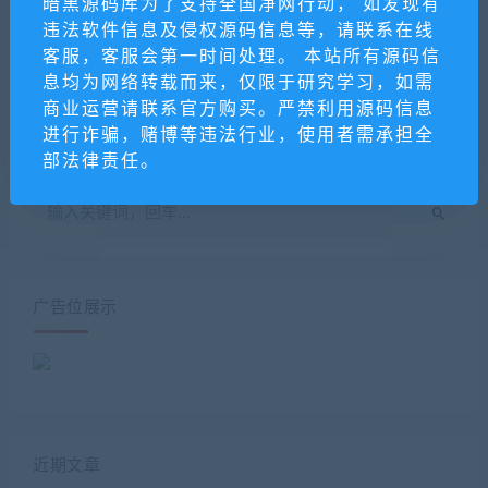
暗黑源码库为了支持全国净网行动， 如发现有
违法软件信息及侵权源码信息等，请联系在线
客服，客服会第一时间处理。 本站所有源码信
快速预约v1.3.2-公众号功
更新智睿 学校网站管理系
息均为网络转载而来，仅限于研究学习，如需
能模块源码
统 v10.4.6
商业运营请联系官方购买。严禁利用源码信息
进行诈骗，赌博等违法行业，使用者需承担全
部法律责任。
广告位展示
近期文章