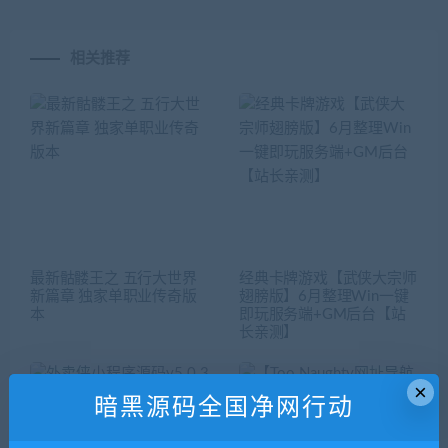
相关推荐
最新骷髅王之 五行大世界
经典卡牌游戏【武侠大宗师
新篇章 独家单职业传奇版
翅膀版】6月整理Win一键
本
即玩服务端+GM后台【站
长亲测】
×
暗黑源码全国净网行动