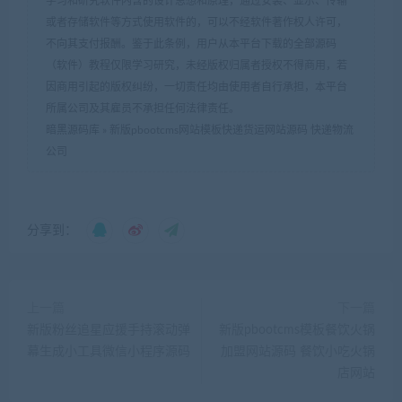
学习和研究软件内含的设计思想和原理，通过安装、显示、传输
或者存储软件等方式使用软件的，可以不经软件著作权人许可，
不向其支付报酬。鉴于此条例，用户从本平台下载的全部源码
（软件）教程仅限学习研究，未经版权归属者授权不得商用，若
因商用引起的版权纠纷，一切责任均由使用者自行承担，本平台
所属公司及其雇员不承担任何法律责任。
暗黑源码库
»
新版pbootcms网站模板快递货运网站源码 快递物流
公司
分享到：
上一篇
下一篇
新版粉丝追星应援手持滚动弹
新版pbootcms模板餐饮火锅
幕生成小工具微信小程序源码
加盟网站源码 餐饮小吃火锅
店网站