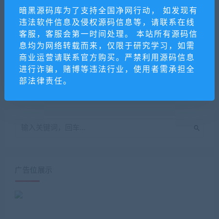
暗黑源码库为了支持全国净网行动， 如发现有
违法软件信息及侵权源码信息等，请联系在线
客服，客服会第一时间处理。 本站所有源码信
息均为网络转载而来，仅限于研究学习，如需
外卖侠小程序源码v5.0.3 带
【Too Naughty网址导航主
商业运营请联系官方购买。严禁利用源码信息
前端
题 v2.0.408】wordPress主
题+聚合式搜索框+响应式
进行诈骗，赌博等违法行业，使用者需承担全
设计
部法律责任。
广告位展示