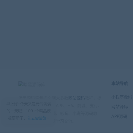
本站导航
小程序源码
暗黑源码库包揽全网大多数
网站源码
教程，提
早上好~今天又是元气满满
供小程序、公众号、APP、H5、商城、支付、
网站源码
的一天哦！100+个精品模
游戏、区块链、直播、影音、小说等源码教
APP源码
板更新了，
先去尝尝鲜
~
程，注册会员可免费学习交流。