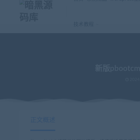
技术教程
新版pboo
2024
当前位置：
暗黑源码库
免费源码
新版pbootcms模板教育培训
>
>
正文概述