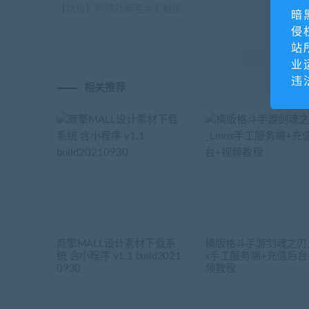
【坑位】同城社群老乡汇地图
暗
侵
站
业
违
相关推荐
商擎MALL设计素材下载系
横版格斗手游剑魂之刃_L
统 含小程序 v1.1 build2021
x手工服务端+充值后台
0930
频教程