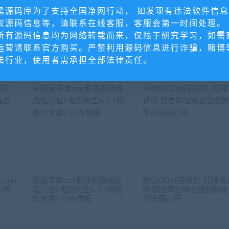
新版pbootcms模板机电安装工程网站源码 蓝色机械机电设备
黑源码库为了支持全国净网行动， 如发现有违法软件信
权源码信息等，请联系在线客服，客服会第一时间处理。
所有源码信息均为网络转载而来，仅限于研究学习，如需
运营请联系官方购买。严禁利用源码信息进行诈骗，赌博
法行业，使用者需承担全部法律责任。
inu
新版苹果cms影视系统成品
微信QQ域名防封_红域名
+视
站打包+电影先生6.1.1模板
问 微信网址域名强制跳转
优化版+15W数据
浏览器打开