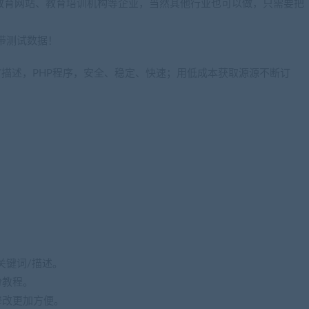
早教教育网站、教育培训机构等企业，当然其他行业也可以做，只需要把
带测试数据！
/描述，PHP程序，安全、稳定、快速；用低成本获取源源不断订
关键词/描述。
份教程。
修改更加方便。