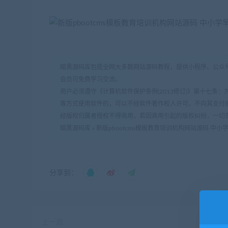
暗黑源码库包揽全网大多数网站源码教程，提供小程序、公众号
会员可免费学习交流。
用户必须遵守《计算机软件保护条例(2013修订)》第十七
等方式使用软件的，可以不经软件著作权人许可，不向其支付
经版权归属者授权不得商用，若因商用引起的版权纠纷，一切
暗黑源码库
»
新版pbootcms模板教育培训机构网站源码 中
分享到：
上一篇