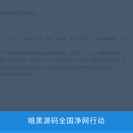
、APP、H5、商城、支付、游戏、区块链、直播、影音、小说等
源码
教程，注册
条：为了学习和研究软件内含的设计思想和原理，通过安装、显示、传输或者存储软件
报酬。鉴于此条例，用户从本平台下载的全部源码（软件）教程仅限学习研究，未
责任均由使用者自行承担，本平台所属公司及其雇员不承担任何法律责任。
小学早教教育机构类网站
暗黑源码全国净网行动
下