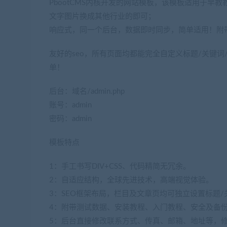
PbootCMS内核开发的网站模板，该模板适用于
文字图片换成其他行业的即可；
响应式，同一个后台，数据即时同步，简单适用！附
友好的seo，所有页面均都能完全自定义标题/关键词
单！
后台：域名/admin.php
账号：admin
密码：admin
模板特点
1：手工书写DIV+CSS、代码精简无冗余。
2：自适应结构，全球先进技术，高端视觉体验。
3：SEO框架布局，栏目及文章页均可独立设置标题/
4：附带测试数据、安装教程、入门教程、安全及备
5：后台直接修改联系方式、传真、邮箱、地址等，