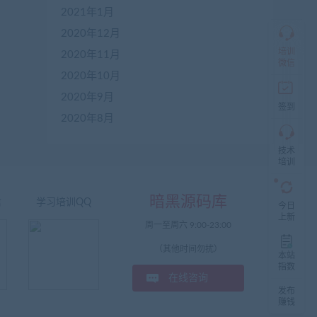
仅
2021年1月
限
2020年12月
加
盟
培训
2020年11月
本
微信
站
2020年10月
创
2020年9月
业
签到
者
2020年8月
入
群，
技术
入
培训
群
前
先
暗黑源码库
信
学习培训QQ
咨
今日
询
上新
周一至周六 9:00-23:00
客
服，
（其他时间勿扰）
非
本站
加
指数
在线咨询
盟
发布
商
赚钱
一