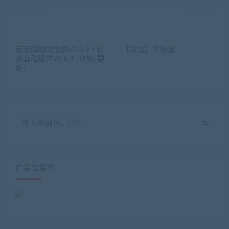
有范同城微信群v2.5.9 +有
【坑位】掌柜宝
范基础组件v1.6.1（持续更
新）
广告位展示