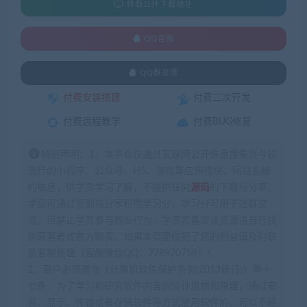
转载公开下载地址
QQ咨询
QQ群交流
付费安装搭建
付费二次开发
付费远程教学
付费BUG修复
特别声明：1、本平台仅通过互联网公开信息搜集当今较
流行的小程序、公众号、H5、游戏等应用模块、网站系统
的信息，供学员学习了解，不提供任何
源码
的下载与分享。
学员可通过签到与分享积攒学习分，学习分可用于进群交
流，但禁止学员参与商业行为，学员若喜欢该资源请自行找
到原著者或官方购买。如果本页面侵犯了您的利益请及时联
系客服处理（客服微信QQ：778970758）！
2、用户必须遵守《计算机软件保护条例(2013修订)》第十
七条：为了学习和研究软件内含的设计思想和原理，通过安
装、显示、传输或者存储软件等方式使用软件的，可以不经