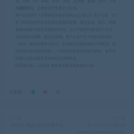
号、APP、H5、商城、支付、游戏、区块链、直播、影音、小说
等
源码
教程，注册会员可免费学习交流。
用户必须遵守《计算机软件保护条例(2013修订)》第十七条：为了
学习和研究软件内含的设计思想和原理，通过安装、显示、传输
或者存储软件等方式使用软件的，可以不经软件著作权人许可，
不向其支付报酬。鉴于此条例，用户从本平台下载的全部源码
（软件）教程仅限学习研究，未经版权归属者授权不得商用，若
因商用引起的版权纠纷，一切责任均由使用者自行承担，本平台
所属公司及其雇员不承担任何法律责任。
暗黑源码库
»
【坑位】惠客推拓客营销系统独立版
分享到：
上一篇
下一篇
【坑位】推加小程序注册平台
Bc.Co Un mundo de
oportunidades en el juego