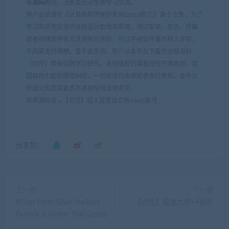
等
源码
教程，注册会员可免费学习交流。
用户必须遵守《计算机软件保护条例(2013修订)》第十七条：为了
学习和研究软件内含的设计思想和原理，通过安装、显示、传输
或者存储软件等方式使用软件的，可以不经软件著作权人许可，
不向其支付报酬。鉴于此条例，用户从本平台下载的全部源码
（软件）教程仅限学习研究，未经版权归属者授权不得商用，若
因商用引起的版权纠纷，一切责任均由使用者自行承担，本平台
所属公司及其雇员不承担任何法律责任。
暗黑源码库
»
【坑位】超人投票独立版SAAS账号
分享到：
上一篇
下一篇
Wings From Silver Harbors
【坑位】接龙大师+4插件
Remark & Online Trial Games