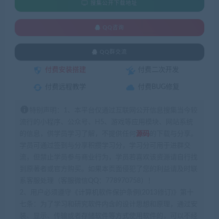
搜集公开下载地址
QQ咨询
QQ群交流
付费安装搭建
付费二次开发
付费远程教学
付费BUG修复
特别声明：1、本平台仅通过互联网公开信息搜集当今较
流行的小程序、公众号、H5、游戏等应用模块、网站系统
的信息，供学员学习了解，不提供任何
源码
的下载与分享。
学员可通过签到与分享积攒学习分，学习分可用于进群交
流，但禁止学员参与商业行为，学员若喜欢该资源请自行找
到原著者或官方购买。如果本页面侵犯了您的利益请及时联
系客服处理（客服微信QQ：778970758）！
2、用户必须遵守《计算机软件保护条例(2013修订)》第十
七条：为了学习和研究软件内含的设计思想和原理，通过安
装、显示、传输或者存储软件等方式使用软件的，可以不经