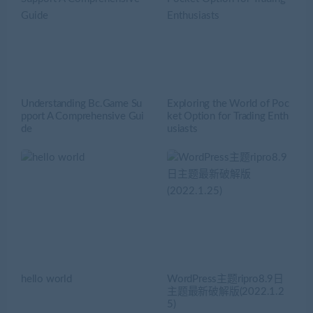
Understanding Bc.Game Su
Exploring the World of Poc
pport A Comprehensive Gui
ket Option for Trading Enth
de
usiasts
hello world
WordPress主题ripro8.9日
主题最新破解版(2022.1.2
5)