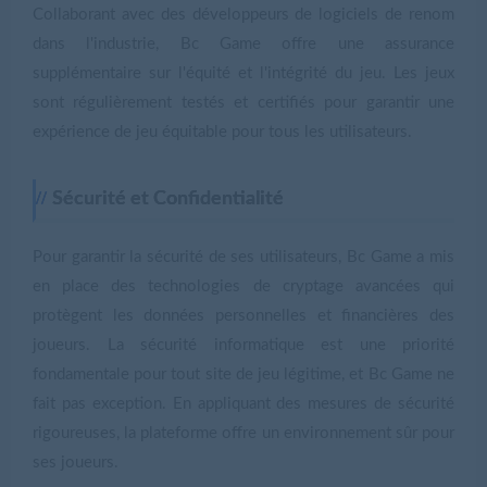
Collaborant avec des développeurs de logiciels de renom
dans l'industrie, Bc Game offre une assurance
supplémentaire sur l'équité et l'intégrité du jeu. Les jeux
sont régulièrement testés et certifiés pour garantir une
expérience de jeu équitable pour tous les utilisateurs.
Sécurité et Confidentialité
Pour garantir la sécurité de ses utilisateurs, Bc Game a mis
en place des technologies de cryptage avancées qui
protègent les données personnelles et financières des
joueurs. La sécurité informatique est une priorité
fondamentale pour tout site de jeu légitime, et Bc Game ne
fait pas exception. En appliquant des mesures de sécurité
rigoureuses, la plateforme offre un environnement sûr pour
ses joueurs.