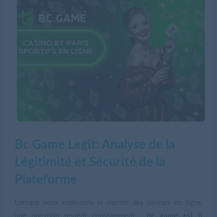
Bc Game Legit: Analyse de la
Légitimité et Sécurité de la
Plateforme
Lorsque nous explorons le monde des casinos en ligne,
une question revient constamment :
bc game est il