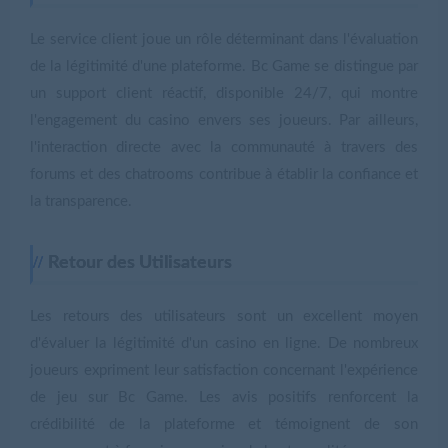
Le service client joue un rôle déterminant dans l'évaluation
de la légitimité d'une plateforme. Bc Game se distingue par
un support client réactif, disponible 24/7, qui montre
l'engagement du casino envers ses joueurs. Par ailleurs,
l'interaction directe avec la communauté à travers des
forums et des chatrooms contribue à établir la confiance et
la transparence.
Retour des Utilisateurs
Les retours des utilisateurs sont un excellent moyen
d'évaluer la légitimité d'un casino en ligne. De nombreux
joueurs expriment leur satisfaction concernant l'expérience
de jeu sur Bc Game. Les avis positifs renforcent la
crédibilité de la plateforme et témoignent de son