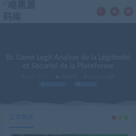
Bc Game Legit Analyse de la Légitimité
et Sécurité de la Plateforme
2025-02-27
会员发布
wordpress主题
查同类源码
QQ咨询
当前位置：
暗黑源码库
wordpress主题
Bc Game Legit Analyse de la Légitimité et Sécurité de la Plateforme
>
>
正文概述